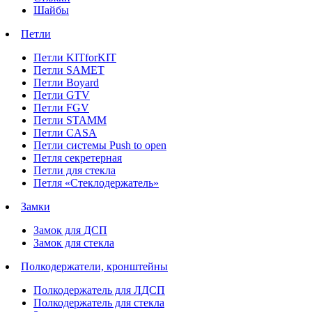
Шайбы
Петли
Петли KITforKIT
Петли SAMET
Петли Boyard
Петли GTV
Петли FGV
Петли STAMM
Петли CASA
Петли системы Push to open
Петля секретерная
Петли для стекла
Петля «Стеклодержатель»
Замки
Замок для ДСП
Замок для стекла
Полкодержатели, кронштейны
Полкодержатель для ЛДСП
Полкодержатель для стекла