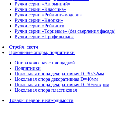
Ручки серии «Алюминий»
Ручки серии «Классика»
Ручки серии «Рейлинг–модерн»
Ручки серии «Кнопки»
Ручки серии «Рейлинг»
Ручки серии «Торцевые» (без сверления фасада)
Ручки серии «Профильные»
Стрейч, скотч
Цокольные опоры, подпятники
Опора колесная с площадкой
Подпятники
Цокольная опора декоративная D=30-32мм
Цокольная опора декоративная D=40мм
Цокольная опора декоративная D=50мм хром
Цокольная опора пластиковая
Товары первой необходимости