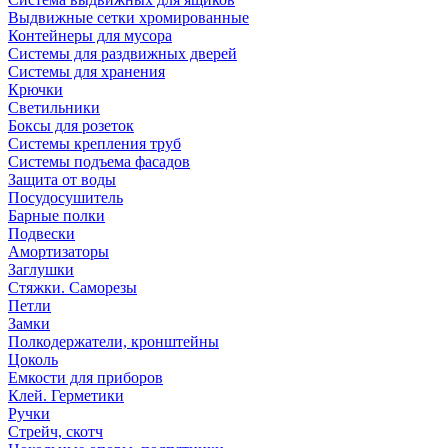
Выдвижные сетки хромированные
Контейнеры для мусора
Системы для раздвижных дверей
Системы для хранения
Крючки
Светильники
Боксы для розеток
Системы крепления труб
Системы подъема фасадов
Защита от воды
Посудосушитель
Барные полки
Подвески
Амортизаторы
Заглушки
Стяжки. Саморезы
Петли
Замки
Полкодержатели, кронштейны
Цоколь
Емкости для приборов
Клей. Герметики
Ручки
Стрейч, скотч