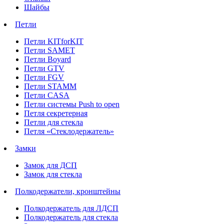
Шайбы
Петли
Петли KITforKIT
Петли SAMET
Петли Boyard
Петли GTV
Петли FGV
Петли STAMM
Петли CASA
Петли системы Push to open
Петля секретерная
Петли для стекла
Петля «Стеклодержатель»
Замки
Замок для ДСП
Замок для стекла
Полкодержатели, кронштейны
Полкодержатель для ЛДСП
Полкодержатель для стекла