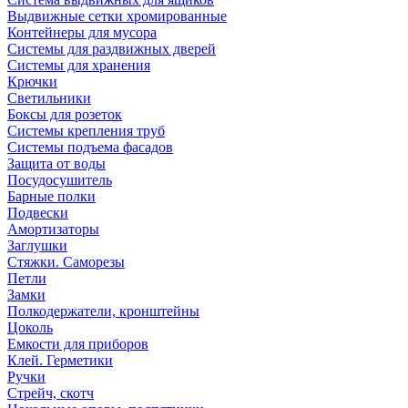
Выдвижные сетки хромированные
Контейнеры для мусора
Системы для раздвижных дверей
Системы для хранения
Крючки
Светильники
Боксы для розеток
Системы крепления труб
Системы подъема фасадов
Защита от воды
Посудосушитель
Барные полки
Подвески
Амортизаторы
Заглушки
Стяжки. Саморезы
Петли
Замки
Полкодержатели, кронштейны
Цоколь
Емкости для приборов
Клей. Герметики
Ручки
Стрейч, скотч