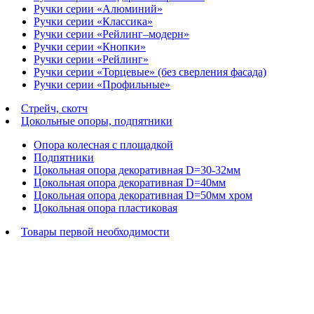
Ручки серии «Алюминий»
Ручки серии «Классика»
Ручки серии «Рейлинг–модерн»
Ручки серии «Кнопки»
Ручки серии «Рейлинг»
Ручки серии «Торцевые» (без сверления фасада)
Ручки серии «Профильные»
Стрейч, скотч
Цокольные опоры, подпятники
Опора колесная с площадкой
Подпятники
Цокольная опора декоративная D=30-32мм
Цокольная опора декоративная D=40мм
Цокольная опора декоративная D=50мм хром
Цокольная опора пластиковая
Товары первой необходимости