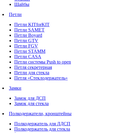
Шайбы
Петли
Петли KITforKIT
Петли SAMET
Петли Boyard
Петли GTV
Петли FGV
Петли STAMM
Петли CASA
Петли системы Push to open
Петля секретерная
Петли для стекла
Петля «Стеклодержатель»
Замки
Замок для ДСП
Замок для стекла
Полкодержатели, кронштейны
Полкодержатель для ЛДСП
Полкодержатель для стекла