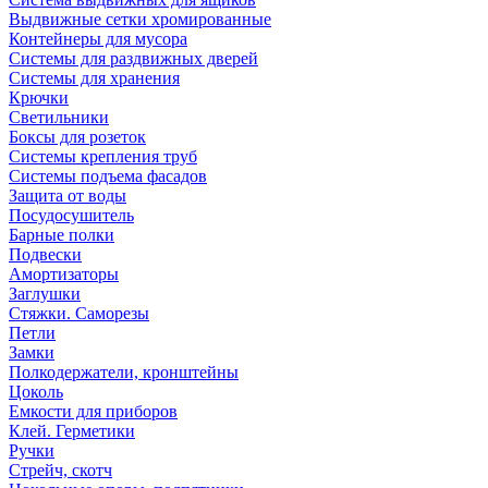
Выдвижные сетки хромированные
Контейнеры для мусора
Системы для раздвижных дверей
Системы для хранения
Крючки
Светильники
Боксы для розеток
Системы крепления труб
Системы подъема фасадов
Защита от воды
Посудосушитель
Барные полки
Подвески
Амортизаторы
Заглушки
Стяжки. Саморезы
Петли
Замки
Полкодержатели, кронштейны
Цоколь
Емкости для приборов
Клей. Герметики
Ручки
Стрейч, скотч