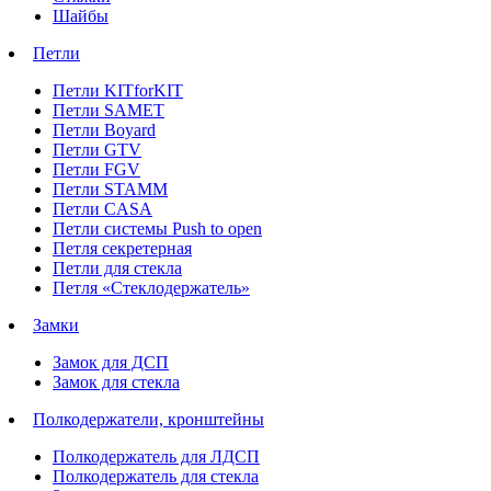
Шайбы
Петли
Петли KITforKIT
Петли SAMET
Петли Boyard
Петли GTV
Петли FGV
Петли STAMM
Петли CASA
Петли системы Push to open
Петля секретерная
Петли для стекла
Петля «Стеклодержатель»
Замки
Замок для ДСП
Замок для стекла
Полкодержатели, кронштейны
Полкодержатель для ЛДСП
Полкодержатель для стекла