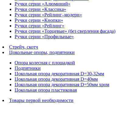
Ручки серии «Алюминий»
Ручки серии «Классика»
Ручки серии «Рейлинг–модерн»
Ручки серии «Кнопки»
Ручки серии «Рейлинг»
Ручки серии «Торцевые» (без сверления фасада)
Ручки серии «Профильные»
Стрейч, скотч
Цокольные опоры, подпятники
Опора колесная с площадкой
Подпятники
Цокольная опора декоративная D=30-32мм
Цокольная опора декоративная D=40мм
Цокольная опора декоративная D=50мм хром
Цокольная опора пластиковая
Товары первой необходимости