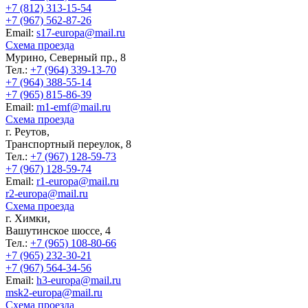
+7 (812) 313-15-54
+7 (967) 562-87-26
Еmail:
s17-europa@mail.ru
Схема проезда
Мурино, Северный пр., 8
Тел.:
+7 (964) 339-13-70
+7 (964) 388-55-14
+7 (965) 815-86-39
Еmail:
m1-emf@mail.ru
Схема проезда
г. Реутов,
Транспортный переулок, 8
Тел.:
+7 (967) 128-59-73
+7 (967) 128-59-74
Еmail:
r1-europa@mail.ru
r2-europa@mail.ru
Схема проезда
г. Химки,
Вашутинское шоссе, 4
Тел.:
+7 (965) 108-80-66
+7 (965) 232-30-21
+7 (967) 564-34-56
Еmail:
h3-europa@mail.ru
msk2-europa@mail.ru
Схема проезда