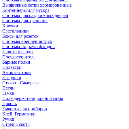
Выдвижные сетки хромированные
Контейнеры для мусора
Системы для раздвижных дверей
Системы для хранения
Крючки
Светильники
Боксы для розеток
Системы крепления труб
Системы подъема фасадов
Защита от воды
Посудосушитель
Барные полки
Подвески
Амортизаторы
Заглушки
Стяжки. Саморезы
Петли
Замки
Полкодержатели, кронштейны
Цоколь
Емкости для приборов
Клей. Герметики
Ручки
Стрейч, скотч