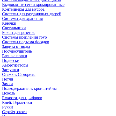
Выдвижные сетки хромированные
Контейнеры для мусора
Системы для раздвижных дверей
Системы для хранения
Крючки
Светильники
Боксы для розеток
Системы крепления труб
Системы подъема фасадов
Защита от воды
Посудосушитель
Барные полки
Подвески
Амортизаторы
Заглушки
Стяжки. Саморезы
Петли
Замки
Полкодержатели, кронштейны
Цоколь
Емкости для приборов
Клей. Герметики
Ручки
Стрейч, скотч