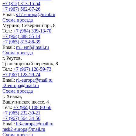
+7 (812) 313-15-54
+7 (967) 562-87-26
Еmail:
s17-europa@mail.ru
Схема проезда
Мурино, Северный пр., 8
Тел.:
+7 (964) 339-13-70
+7 (964) 388-55-14
+7 (965) 815-86-39
Еmail:
m1-emf@mail.ru
Схема проезда
г. Реутов,
Транспортный переулок, 8
Тел.:
+7 (967) 128-59-73
+7 (967) 128-59-74
Еmail:
r1-europa@mail.ru
r2-europa@mail.ru
Схема проезда
г. Химки,
Вашутинское шоссе, 4
Тел.:
+7 (965) 108-80-66
+7 (965) 232-30-21
+7 (967) 564-34-56
Еmail:
h3-europa@mail.ru
msk2-europa@mail.ru
Схема проезда