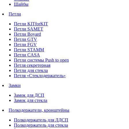
Шайбы
Петли
Петли KITforKIT
Петли SAMET
Петли Boyard
Петли GTV
Петли FGV
Петли STAMM
Петли CASA
Петли системы Push to open
Петля секретерная
Петли для стекла
Петля «Стеклодержатель»
Замки
Замок для ДСП
Замок для стекла
Полкодержатели, кронштейны
Полкодержатель для ЛДСП
Полкодержатель для стекла