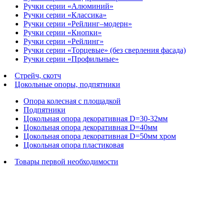
Ручки серии «Алюминий»
Ручки серии «Классика»
Ручки серии «Рейлинг–модерн»
Ручки серии «Кнопки»
Ручки серии «Рейлинг»
Ручки серии «Торцевые» (без сверления фасада)
Ручки серии «Профильные»
Стрейч, скотч
Цокольные опоры, подпятники
Опора колесная с площадкой
Подпятники
Цокольная опора декоративная D=30-32мм
Цокольная опора декоративная D=40мм
Цокольная опора декоративная D=50мм хром
Цокольная опора пластиковая
Товары первой необходимости