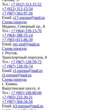
Тел.:
+7 (812) 313-15-52
+7 (812) 313-15-54
+7 (967) 562-87-26
Еmail:
s17-europa@mail.ru
Схема проезда
Мурино, Северный пр., 8
Тел.:
+7 (964) 339-13-70
+7 (964) 388-55-14
+7 (965) 815-86-39
Еmail:
m1-emf@mail.ru
Схема проезда
г. Реутов,
Транспортный переулок, 8
Тел.:
+7 (967) 128-59-73
+7 (967) 128-59-74
Еmail:
r1-europa@mail.ru
r2-europa@mail.ru
Схема проезда
г. Химки,
Вашутинское шоссе, 4
Тел.:
+7 (965) 108-80-66
+7 (965) 232-30-21
+7 (967) 564-34-56
Еmail:
h3-europa@mail.ru