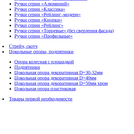
Ручки серии «Алюминий»
Ручки серии «Классика»
Ручки серии «Рейлинг–модерн»
Ручки серии «Кнопки»
Ручки серии «Рейлинг»
Ручки серии «Торцевые» (без сверления фасада)
Ручки серии «Профильные»
Стрейч, скотч
Цокольные опоры, подпятники
Опора колесная с площадкой
Подпятники
Цокольная опора декоративная D=30-32мм
Цокольная опора декоративная D=40мм
Цокольная опора декоративная D=50мм хром
Цокольная опора пластиковая
Товары первой необходимости