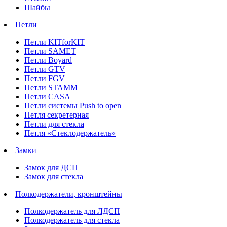
Шайбы
Петли
Петли KITforKIT
Петли SAMET
Петли Boyard
Петли GTV
Петли FGV
Петли STAMM
Петли CASA
Петли системы Push to open
Петля секретерная
Петли для стекла
Петля «Стеклодержатель»
Замки
Замок для ДСП
Замок для стекла
Полкодержатели, кронштейны
Полкодержатель для ЛДСП
Полкодержатель для стекла