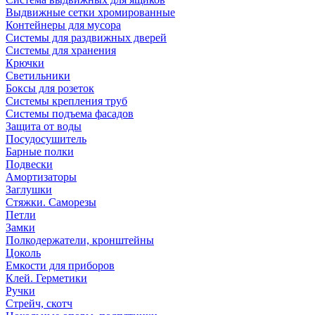
Выдвижные сетки хромированные
Контейнеры для мусора
Системы для раздвижных дверей
Системы для хранения
Крючки
Светильники
Боксы для розеток
Системы крепления труб
Системы подъема фасадов
Защита от воды
Посудосушитель
Барные полки
Подвески
Амортизаторы
Заглушки
Стяжки. Саморезы
Петли
Замки
Полкодержатели, кронштейны
Цоколь
Емкости для приборов
Клей. Герметики
Ручки
Стрейч, скотч