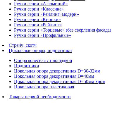
Ручки серии «Алюминий»
Ручки серии «Классика»
Ручки серии «Рейлинг–модерн»
Ручки серии «Кнопки»
Ручки серии «Рейлинг»
Ручки серии «Торцевые» (без сверления фасада)
Ручки серии «Профильные»
Стрейч, скотч
Цокольные опоры, подпятники
Опора колесная с площадкой
Подпятники
Цокольная опора декоративная D=30-32мм
Цокольная опора декоративная D=40мм
Цокольная опора декоративная D=50мм хром
Цокольная опора пластиковая
Товары первой необходимости