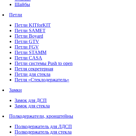
Шайбы
Петли
Петли KITforKIT
Петли SAMET
Петли Boyard
Петли GTV
Петли FGV
Петли STAMM
Петли CASA
Петли системы Push to open
Петля секретерная
Петли для стекла
Петля «Стеклодержатель»
Замки
Замок для ДСП
Замок для стекла
Полкодержатели, кронштейны
Полкодержатель для ЛДСП
Полкодержатель для стекла