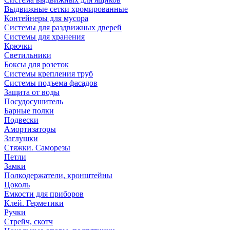
Выдвижные сетки хромированные
Контейнеры для мусора
Системы для раздвижных дверей
Системы для хранения
Крючки
Светильники
Боксы для розеток
Системы крепления труб
Системы подъема фасадов
Защита от воды
Посудосушитель
Барные полки
Подвески
Амортизаторы
Заглушки
Стяжки. Саморезы
Петли
Замки
Полкодержатели, кронштейны
Цоколь
Емкости для приборов
Клей. Герметики
Ручки
Стрейч, скотч