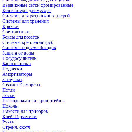
Выдвижные сетки хромированные
Контейнеры для мусора
Системы для раздвижных дверей
Системы для хранения
Крючки
Светильники
Боксы для розеток
Системы крепления труб
Системы подъема фасадов
Защита от воды
Посудосушитель
Барные полки
Подвески
Амортизаторы
Заглушки
Стяжки. Саморезы
Петли
Замки
Полкодержатели, кронштейны
Цоколь
Емкости для приборов
Клей. Герметики
Ручки
Стрейч, скотч