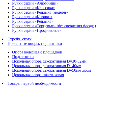
Ручки серии «Алюминий»
Ручки серии «Классика»
Ручки серии «Рейлинг–модерн»
Ручки серии «Кнопки»
Ручки серии «Рейлинг»
Ручки серии «Торцевые» (без сверления фасада)
Ручки серии «Профильные»
Стрейч, скотч
Цокольные опоры, подпятники
Опора колесная с площадкой
Подпятники
Цокольная опора декоративная D=30-32мм
Цокольная опора декоративная D=40мм
Цокольная опора декоративная D=50мм хром
Цокольная опора пластиковая
Товары первой необходимости