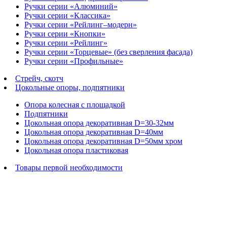
Ручки серии «Алюминий»
Ручки серии «Классика»
Ручки серии «Рейлинг–модерн»
Ручки серии «Кнопки»
Ручки серии «Рейлинг»
Ручки серии «Торцевые» (без сверления фасада)
Ручки серии «Профильные»
Стрейч, скотч
Цокольные опоры, подпятники
Опора колесная с площадкой
Подпятники
Цокольная опора декоративная D=30-32мм
Цокольная опора декоративная D=40мм
Цокольная опора декоративная D=50мм хром
Цокольная опора пластиковая
Товары первой необходимости