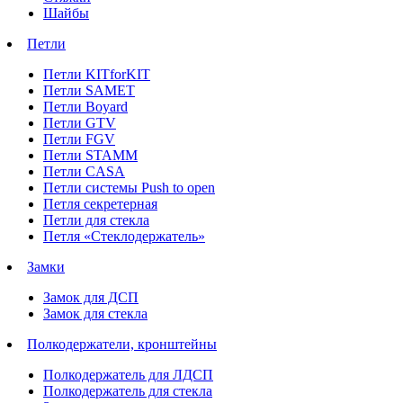
Шайбы
Петли
Петли KITforKIT
Петли SAMET
Петли Boyard
Петли GTV
Петли FGV
Петли STAMM
Петли CASA
Петли системы Push to open
Петля секретерная
Петли для стекла
Петля «Стеклодержатель»
Замки
Замок для ДСП
Замок для стекла
Полкодержатели, кронштейны
Полкодержатель для ЛДСП
Полкодержатель для стекла