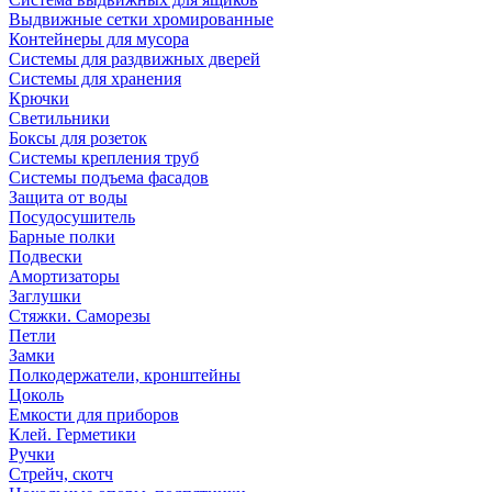
Выдвижные сетки хромированные
Контейнеры для мусора
Системы для раздвижных дверей
Системы для хранения
Крючки
Светильники
Боксы для розеток
Системы крепления труб
Системы подъема фасадов
Защита от воды
Посудосушитель
Барные полки
Подвески
Амортизаторы
Заглушки
Стяжки. Саморезы
Петли
Замки
Полкодержатели, кронштейны
Цоколь
Емкости для приборов
Клей. Герметики
Ручки
Стрейч, скотч