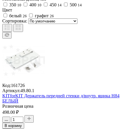
350
400
450
500
10
10
14
14
Цвет
белый
графит
26
26
Сортировка:
Код:
161726
Артикул:
49.80.1
KITforKIT Держатель передней стенки д/внутр. ящика H84
БЕЛЫЙ
Розничная цена
498.00 ₽
В корзину