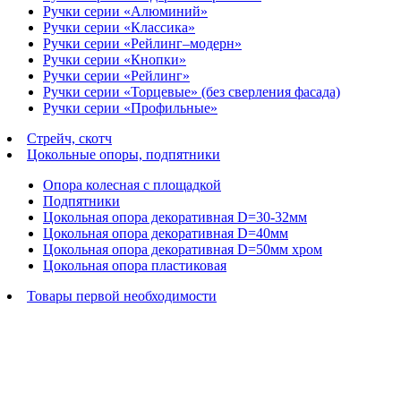
Ручки серии «Алюминий»
Ручки серии «Классика»
Ручки серии «Рейлинг–модерн»
Ручки серии «Кнопки»
Ручки серии «Рейлинг»
Ручки серии «Торцевые» (без сверления фасада)
Ручки серии «Профильные»
Стрейч, скотч
Цокольные опоры, подпятники
Опора колесная с площадкой
Подпятники
Цокольная опора декоративная D=30-32мм
Цокольная опора декоративная D=40мм
Цокольная опора декоративная D=50мм хром
Цокольная опора пластиковая
Товары первой необходимости