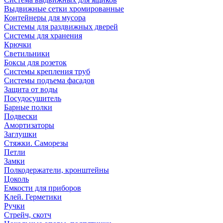
Выдвижные сетки хромированные
Контейнеры для мусора
Системы для раздвижных дверей
Системы для хранения
Крючки
Светильники
Боксы для розеток
Системы крепления труб
Системы подъема фасадов
Защита от воды
Посудосушитель
Барные полки
Подвески
Амортизаторы
Заглушки
Стяжки. Саморезы
Петли
Замки
Полкодержатели, кронштейны
Цоколь
Емкости для приборов
Клей. Герметики
Ручки
Стрейч, скотч