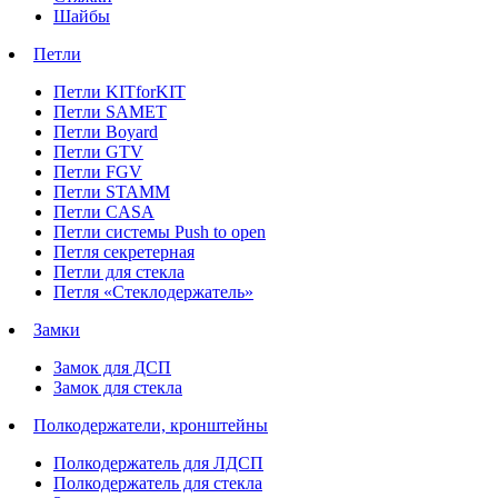
Шайбы
Петли
Петли KITforKIT
Петли SAMET
Петли Boyard
Петли GTV
Петли FGV
Петли STAMM
Петли CASA
Петли системы Push to open
Петля секретерная
Петли для стекла
Петля «Стеклодержатель»
Замки
Замок для ДСП
Замок для стекла
Полкодержатели, кронштейны
Полкодержатель для ЛДСП
Полкодержатель для стекла