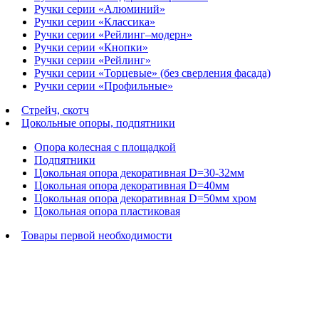
Ручки серии «Алюминий»
Ручки серии «Классика»
Ручки серии «Рейлинг–модерн»
Ручки серии «Кнопки»
Ручки серии «Рейлинг»
Ручки серии «Торцевые» (без сверления фасада)
Ручки серии «Профильные»
Стрейч, скотч
Цокольные опоры, подпятники
Опора колесная с площадкой
Подпятники
Цокольная опора декоративная D=30-32мм
Цокольная опора декоративная D=40мм
Цокольная опора декоративная D=50мм хром
Цокольная опора пластиковая
Товары первой необходимости