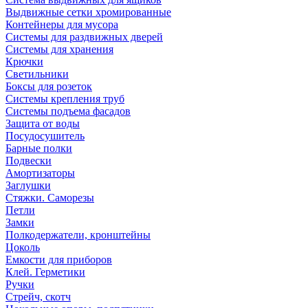
Выдвижные сетки хромированные
Контейнеры для мусора
Системы для раздвижных дверей
Системы для хранения
Крючки
Светильники
Боксы для розеток
Системы крепления труб
Системы подъема фасадов
Защита от воды
Посудосушитель
Барные полки
Подвески
Амортизаторы
Заглушки
Стяжки. Саморезы
Петли
Замки
Полкодержатели, кронштейны
Цоколь
Емкости для приборов
Клей. Герметики
Ручки
Стрейч, скотч