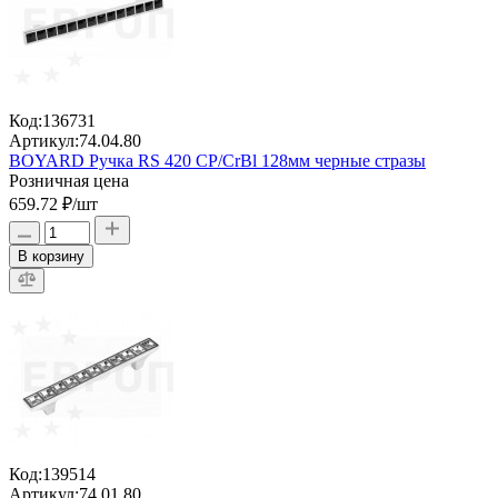
Код:
136731
Артикул:
74.04.80
BOYARD Ручка RS 420 CP/CrBl 128мм черные стразы
Розничная цена
659.72 ₽
/шт
В корзину
Код:
139514
Артикул:
74.01.80