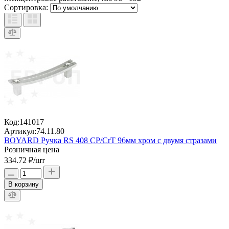
Сортировка:
Код:
141017
Артикул:
74.11.80
BOYARD Ручка RS 408 CP/CrT 96мм хром c двумя стразами
Розничная цена
334.72 ₽
/шт
В корзину