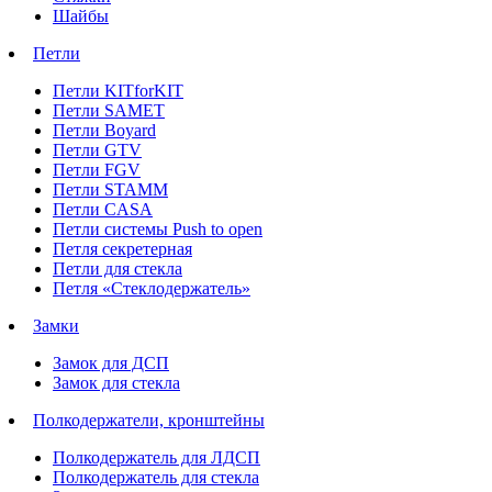
Шайбы
Петли
Петли KITforKIT
Петли SAMET
Петли Boyard
Петли GTV
Петли FGV
Петли STAMM
Петли CASA
Петли системы Push to open
Петля секретерная
Петли для стекла
Петля «Стеклодержатель»
Замки
Замок для ДСП
Замок для стекла
Полкодержатели, кронштейны
Полкодержатель для ЛДСП
Полкодержатель для стекла