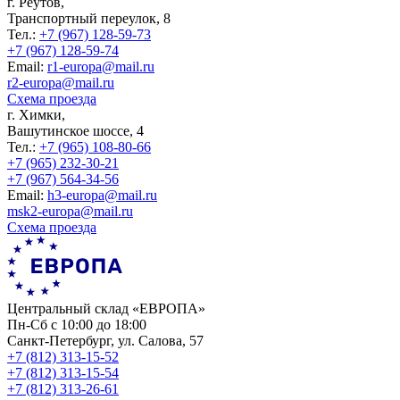
г. Реутов,
Транспортный переулок, 8
Тел.:
+7 (967) 128-59-73
+7 (967) 128-59-74
Еmail:
r1-europa@mail.ru
r2-europa@mail.ru
Схема проезда
г. Химки,
Вашутинское шоссе, 4
Тел.:
+7 (965) 108-80-66
+7 (965) 232-30-21
+7 (967) 564-34-56
Еmail:
h3-europa@mail.ru
msk2-europa@mail.ru
Схема проезда
Центральный склад «ЕВРОПА»
Пн-Сб с 10:00 до 18:00
Санкт-Петербург, ул. Салова, 57
+7 (812) 313-15-52
+7 (812) 313-15-54
+7 (812) 313-26-61