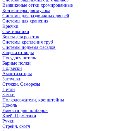
Выдвижные сетки хромированные
Контейнеры для мусора
Системы для раздвижных дверей
Системы для хранения
Крючки
Светильники
Боксы для розеток
Системы крепления труб
Системы подъема фасадов
Защита от воды
Посудосушитель
Барные полки
Подвески
Амортизаторы
Заглушки
Стяжки. Саморезы
Петли
Замки
Полкодержатели, кронштейны
Цоколь
Емкости для приборов
Клей. Герметики
Ручки
Стрейч, скотч