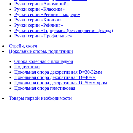
Ручки серии «Алюминий»
Ручки серии «Классика»
Ручки серии «Рейлинг–модерн»
Ручки серии «Кнопки»
Ручки серии «Рейлинг»
Ручки серии «Торцевые» (без сверления фасада)
Ручки серии «Профильные»
Стрейч, скотч
Цокольные опоры, подпятники
Опора колесная с площадкой
Подпятники
Цокольная опора декоративная D=30-32мм
Цокольная опора декоративная D=40мм
Цокольная опора декоративная D=50мм хром
Цокольная опора пластиковая
Товары первой необходимости