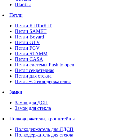
Шайбы
Петли
Петли KITforKIT
Петли SAMET
Петли Boyard
Петли GTV
Петли FGV
Петли STAMM
Петли CASA
Петли системы Push to open
Петля секретерная
Петли для стекла
Петля «Стеклодержатель»
Замки
Замок для ДСП
Замок для стекла
Полкодержатели, кронштейны
Полкодержатель для ЛДСП
Полкодержатель для стекла