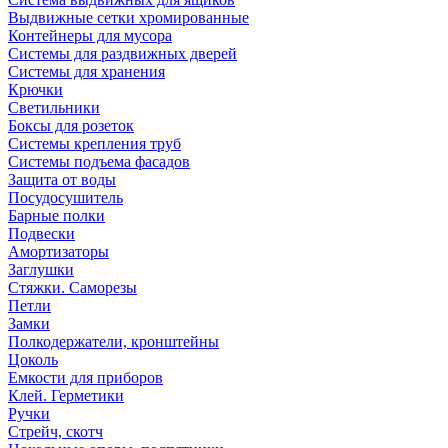
Выдвижные сетки хромированные
Контейнеры для мусора
Системы для раздвижных дверей
Системы для хранения
Крючки
Светильники
Боксы для розеток
Системы крепления труб
Системы подъема фасадов
Защита от воды
Посудосушитель
Барные полки
Подвески
Амортизаторы
Заглушки
Стяжки. Саморезы
Петли
Замки
Полкодержатели, кронштейны
Цоколь
Емкости для приборов
Клей. Герметики
Ручки
Стрейч, скотч