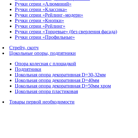
Ручки серии «Алюминий»
Ручки серии «Классика»
Ручки серии «Рейлинг–модерн»
Ручки серии «Кнопки»
Ручки серии «Рейлинг»
Ручки серии «Торцевые» (без сверления фасада)
Ручки серии «Профильные»
Стрейч, скотч
Цокольные опоры, подпятники
Опора колесная с площадкой
Подпятники
Цокольная опора декоративная D=30-32мм
Цокольная опора декоративная D=40мм
Цокольная опора декоративная D=50мм хром
Цокольная опора пластиковая
Товары первой необходимости