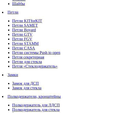
Шайбы
Петли
Петли KITforKIT
Петли SAMET
Петли Boyard
Петли GTV
Петли FGV
Петли STAMM
Петли CASA
Петли системы Push to open
Петля секретерная
Петли для стекла
Петля «Стеклодержатель»
Замки
Замок для ДСП
Замок для стекла
Полкодержатели, кронштейны
Полкодержатель для ЛДСП
Полкодержатель для стекла