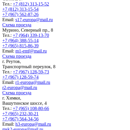
Тел.:
+7 (812) 313-15-52
+7 (812) 313-15-54
+7 (967) 562-87-26
Еmail:
s17-europa@mail.ru
Схема проезда
Мурино, Северный пр., 8
Тел.:
+7 (964) 339-13-70
+7 (964) 388-55-14
+7 (965) 815-86-39
Еmail:
m1-emf@mail.ru
Схема проезда
г. Реутов,
Транспортный переулок, 8
Тел.:
+7 (967) 128-59-73
+7 (967) 128-59-74
Еmail:
r1-europa@mail.ru
r2-europa@mail.ru
Схема проезда
г. Химки,
Вашутинское шоссе, 4
Тел.:
+7 (965) 108-80-66
+7 (965) 232-30-21
+7 (967) 564-34-56
Еmail:
h3-europa@mail.ru
msk2-europa@mail.ru