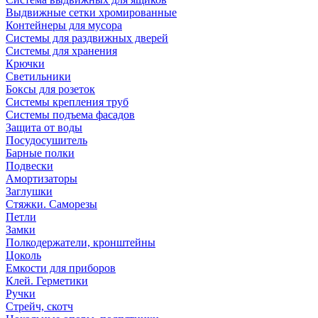
Выдвижные сетки хромированные
Контейнеры для мусора
Системы для раздвижных дверей
Системы для хранения
Крючки
Светильники
Боксы для розеток
Системы крепления труб
Системы подъема фасадов
Защита от воды
Посудосушитель
Барные полки
Подвески
Амортизаторы
Заглушки
Стяжки. Саморезы
Петли
Замки
Полкодержатели, кронштейны
Цоколь
Емкости для приборов
Клей. Герметики
Ручки
Стрейч, скотч