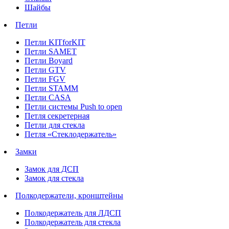
Шайбы
Петли
Петли KITforKIT
Петли SAMET
Петли Boyard
Петли GTV
Петли FGV
Петли STAMM
Петли CASA
Петли системы Push to open
Петля секретерная
Петли для стекла
Петля «Стеклодержатель»
Замки
Замок для ДСП
Замок для стекла
Полкодержатели, кронштейны
Полкодержатель для ЛДСП
Полкодержатель для стекла