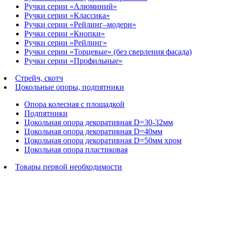
Ручки серии «Алюминий»
Ручки серии «Классика»
Ручки серии «Рейлинг–модерн»
Ручки серии «Кнопки»
Ручки серии «Рейлинг»
Ручки серии «Торцевые» (без сверления фасада)
Ручки серии «Профильные»
Стрейч, скотч
Цокольные опоры, подпятники
Опора колесная с площадкой
Подпятники
Цокольная опора декоративная D=30-32мм
Цокольная опора декоративная D=40мм
Цокольная опора декоративная D=50мм хром
Цокольная опора пластиковая
Товары первой необходимости