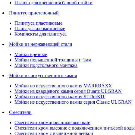
Планка для крепления барной стойки
Плинтус пристеночный
Плинтуса пластиковые
Плинтуса алюминиевые
Комплекты для плинтуса
Мойки из нержавеющей стали
Мойки врезные
Мойки повышенной толщины t=1мм
Мойки подстольного монтажа
Мойки из искусственного камня
Мойки из искусственного камня MARRBAXX
Мойки из кварцевого камня серия Quartz ULGRAN
Мойки из искусственного камня KITforKIT
Мойки из искусственного камня серия Classic ULGRAN
Смесители
Смесители хромированные высокие
Смесители хром высокие с подключением питьевой воды
Смесители хром с выдвижной лейкой