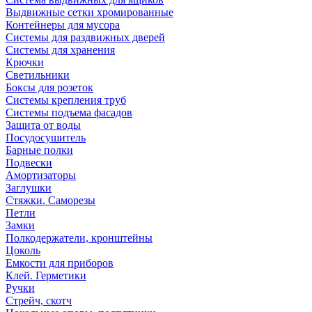
Выдвижные сетки хромированные
Контейнеры для мусора
Системы для раздвижных дверей
Системы для хранения
Крючки
Светильники
Боксы для розеток
Системы крепления труб
Системы подъема фасадов
Защита от воды
Посудосушитель
Барные полки
Подвески
Амортизаторы
Заглушки
Стяжки. Саморезы
Петли
Замки
Полкодержатели, кронштейны
Цоколь
Емкости для приборов
Клей. Герметики
Ручки
Стрейч, скотч