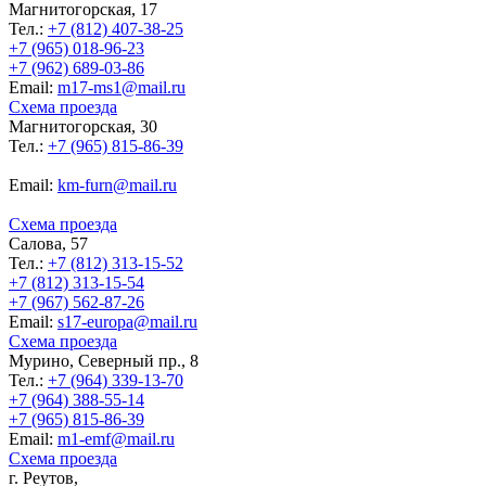
Магнитогорская, 17
Тел.:
+7 (812) 407-38-25
+7 (965) 018-96-23
+7 (962) 689-03-86
Еmail:
m17-ms1@mail.ru
Схема проезда
Магнитогорская, 30
Тел.:
+7 (965) 815-86-39
Еmail:
km-furn@mail.ru
Схема проезда
Салова, 57
Тел.:
+7 (812) 313-15-52
+7 (812) 313-15-54
+7 (967) 562-87-26
Еmail:
s17-europa@mail.ru
Схема проезда
Мурино, Северный пр., 8
Тел.:
+7 (964) 339-13-70
+7 (964) 388-55-14
+7 (965) 815-86-39
Еmail:
m1-emf@mail.ru
Схема проезда
г. Реутов,