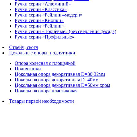
Ручки серии «Алюминий»
Ручки серии «Классика»
Ручки серии «Рейлинг–модерн»
Ручки серии «Кнопки»
Ручки серии «Рейлинг»
Ручки серии «Торцевые» (без сверления фасада)
Ручки серии «Профильные»
Стрейч, скотч
Цокольные опоры, подпятники
Опора колесная с площадкой
Подпятники
Цокольная опора декоративная D=30-32мм
Цокольная опора декоративная D=40мм
Цокольная опора декоративная D=50мм хром
Цокольная опора пластиковая
Товары первой необходимости