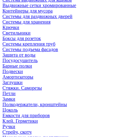
Выдвижные сетки хромированные
Контейнеры для мусора
Системы для раздвижных дверей
Системы для хранения
Крючки
Светильники
Боксы для розеток
Системы крепления труб
Системы подъема фасадов
Защита от воды
Посудосушитель
Барные полки
Подвески
Амортизаторы
Заглушки
Стяжки. Саморезы
Петли
Замки
Полкодержатели, кронштейны
Цоколь
Емкости для приборов
Клей. Герметики
Ручки
Стрейч, скотч