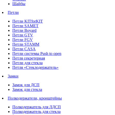
Шайбы
Петли
Петли KITforKIT
Петли SAMET
Петли Boyard
Петли GTV
Петли FGV
Петли STAMM
Петли CASA
Петли системы Push to open
Петля секретерная
Петли для стекла
Петля «Стеклодержатель»
Замки
Замок для ДСП
Замок для стекла
Полкодержатели, кронштейны
Полкодержатель для ЛДСП
Полкодержатель для стекла