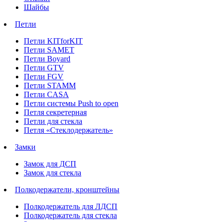
Шайбы
Петли
Петли KITforKIT
Петли SAMET
Петли Boyard
Петли GTV
Петли FGV
Петли STAMM
Петли CASA
Петли системы Push to open
Петля секретерная
Петли для стекла
Петля «Стеклодержатель»
Замки
Замок для ДСП
Замок для стекла
Полкодержатели, кронштейны
Полкодержатель для ЛДСП
Полкодержатель для стекла