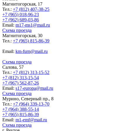
Магнитогорская, 17
Тел.:
+7 (812) 407-38-25
+7 (965) 018-96-23
+7 (962) 689-03-86
Еmail:
m17-ms1@mail.ru
Схема проезда
Магнитогорская, 30
Тел.:
+7 (965) 815-86-39
Еmail:
km-furn@mail.ru
Схема проезда
Салова, 57
Тел.:
+7 (812) 313-15-52
+7 (812) 313-15-54
+7 (967) 562-87-26
Еmail:
s17-europa@mail.ru
Схема проезда
Мурино, Северный пр., 8
Тел.:
+7 (964) 339-13-70
+7 (964) 388-55-14
+7 (965) 815-86-39
Еmail:
m1-emf@mail.ru
Схема проезда
г. Реутов,