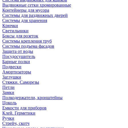
Выдвижные сетки хромированные
Контейнеры для мусора
Системы для раздвижных дверей
Системы для хранения
Крючки
Светильники
Боксы для розеток
Системы крепления труб
Системы подъема фасадов
Защита от воды
Посудосушитель
Барные полки
Подвески
Амортизаторы
Заглушки
Стяжки. Саморезы
Петли
Замки
Полкодержатели, кронштейны
Цоколь
Емкости для приборов
Клей. Герметики
Ручки
Стрейч, скотч