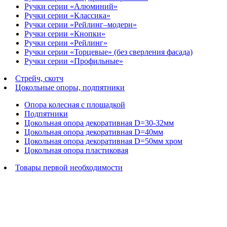
Ручки серии «Алюминий»
Ручки серии «Классика»
Ручки серии «Рейлинг–модерн»
Ручки серии «Кнопки»
Ручки серии «Рейлинг»
Ручки серии «Торцевые» (без сверления фасада)
Ручки серии «Профильные»
Стрейч, скотч
Цокольные опоры, подпятники
Опора колесная с площадкой
Подпятники
Цокольная опора декоративная D=30-32мм
Цокольная опора декоративная D=40мм
Цокольная опора декоративная D=50мм хром
Цокольная опора пластиковая
Товары первой необходимости