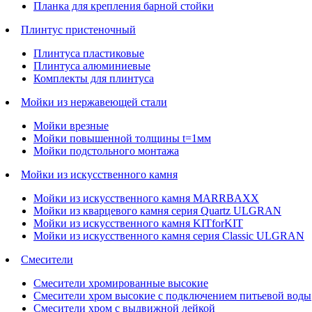
Планка для крепления барной стойки
Плинтус пристеночный
Плинтуса пластиковые
Плинтуса алюминиевые
Комплекты для плинтуса
Мойки из нержавеющей стали
Мойки врезные
Мойки повышенной толщины t=1мм
Мойки подстольного монтажа
Мойки из искусственного камня
Мойки из искусственного камня MARRBAXX
Мойки из кварцевого камня серия Quartz ULGRAN
Мойки из искусственного камня KITforKIT
Мойки из искусственного камня серия Classic ULGRAN
Смесители
Смесители хромированные высокие
Смесители хром высокие с подключением питьевой воды
Смесители хром с выдвижной лейкой