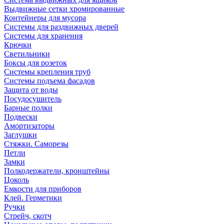
Выдвижные сетки хромированные
Контейнеры для мусора
Системы для раздвижных дверей
Системы для хранения
Крючки
Светильники
Боксы для розеток
Системы крепления труб
Системы подъема фасадов
Защита от воды
Посудосушитель
Барные полки
Подвески
Амортизаторы
Заглушки
Стяжки. Саморезы
Петли
Замки
Полкодержатели, кронштейны
Цоколь
Емкости для приборов
Клей. Герметики
Ручки
Стрейч, скотч