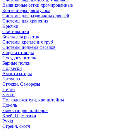
Выдвижные сетки хромированные
Контейнеры для мусора
Системы для раздвижных дверей
Системы для хранения
Крючки
Светильники
Боксы для розеток
Системы крепления труб
Системы подъема фасадов
Защита от воды
Посудосушитель
Барные полки
Подвески
Амортизаторы
Заглушки
Стяжки. Саморезы
Петли
Замки
Полкодержатели, кронштейны
Цоколь
Емкости для приборов
Клей. Герметики
Ручки
Стрейч, скотч