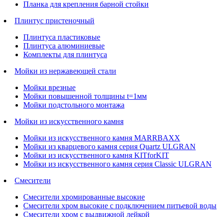
Планка для крепления барной стойки
Плинтус пристеночный
Плинтуса пластиковые
Плинтуса алюминиевые
Комплекты для плинтуса
Мойки из нержавеющей стали
Мойки врезные
Мойки повышенной толщины t=1мм
Мойки подстольного монтажа
Мойки из искусственного камня
Мойки из искусственного камня MARRBAXX
Мойки из кварцевого камня серия Quartz ULGRAN
Мойки из искусственного камня KITforKIT
Мойки из искусственного камня серия Classic ULGRAN
Смесители
Смесители хромированные высокие
Смесители хром высокие с подключением питьевой воды
Смесители хром с выдвижной лейкой