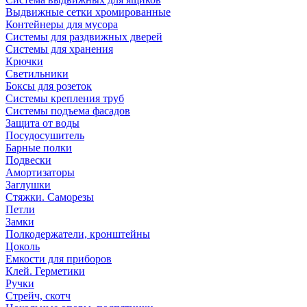
Выдвижные сетки хромированные
Контейнеры для мусора
Системы для раздвижных дверей
Системы для хранения
Крючки
Светильники
Боксы для розеток
Системы крепления труб
Системы подъема фасадов
Защита от воды
Посудосушитель
Барные полки
Подвески
Амортизаторы
Заглушки
Стяжки. Саморезы
Петли
Замки
Полкодержатели, кронштейны
Цоколь
Емкости для приборов
Клей. Герметики
Ручки
Стрейч, скотч