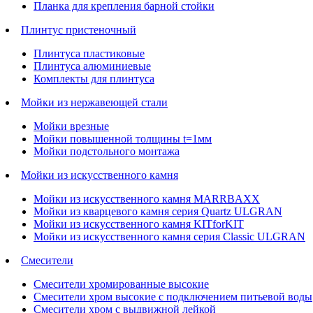
Планка для крепления барной стойки
Плинтус пристеночный
Плинтуса пластиковые
Плинтуса алюминиевые
Комплекты для плинтуса
Мойки из нержавеющей стали
Мойки врезные
Мойки повышенной толщины t=1мм
Мойки подстольного монтажа
Мойки из искусственного камня
Мойки из искусственного камня MARRBAXX
Мойки из кварцевого камня серия Quartz ULGRAN
Мойки из искусственного камня KITforKIT
Мойки из искусственного камня серия Classic ULGRAN
Смесители
Смесители хромированные высокие
Смесители хром высокие с подключением питьевой воды
Смесители хром с выдвижной лейкой