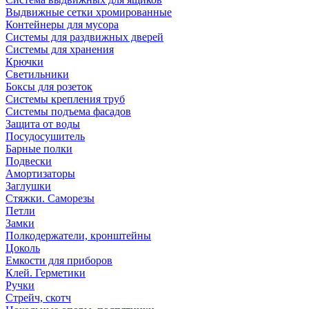
Выдвижные сетки хромированные
Контейнеры для мусора
Системы для раздвижных дверей
Системы для хранения
Крючки
Светильники
Боксы для розеток
Системы крепления труб
Системы подъема фасадов
Защита от воды
Посудосушитель
Барные полки
Подвески
Амортизаторы
Заглушки
Стяжки. Саморезы
Петли
Замки
Полкодержатели, кронштейны
Цоколь
Емкости для приборов
Клей. Герметики
Ручки
Стрейч, скотч