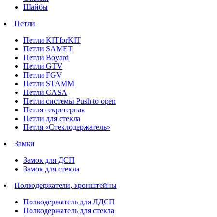
Шайбы
Петли
Петли KITforKIT
Петли SAMET
Петли Boyard
Петли GTV
Петли FGV
Петли STAMM
Петли CASA
Петли системы Push to open
Петля секретерная
Петли для стекла
Петля «Стеклодержатель»
Замки
Замок для ДСП
Замок для стекла
Полкодержатели, кронштейны
Полкодержатель для ЛДСП
Полкодержатель для стекла