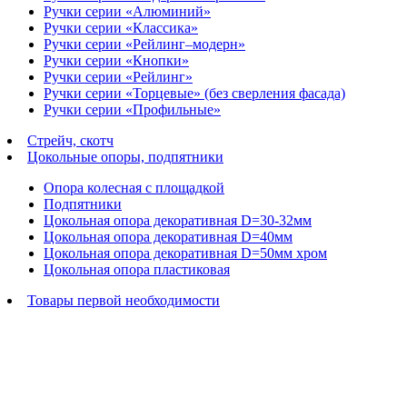
Ручки серии «Алюминий»
Ручки серии «Классика»
Ручки серии «Рейлинг–модерн»
Ручки серии «Кнопки»
Ручки серии «Рейлинг»
Ручки серии «Торцевые» (без сверления фасада)
Ручки серии «Профильные»
Стрейч, скотч
Цокольные опоры, подпятники
Опора колесная с площадкой
Подпятники
Цокольная опора декоративная D=30-32мм
Цокольная опора декоративная D=40мм
Цокольная опора декоративная D=50мм хром
Цокольная опора пластиковая
Товары первой необходимости