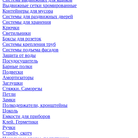
Выдвижные сетки хромированные
Контейнеры для мусора
Системы для раздвижных дверей
Системы для хранения
Крючки
Светильники
Боксы для розеток
Системы крепления труб
Системы подъема фасадов
Защита от воды
Посудосушитель
Барные полки
Подвески
Амортизаторы
Заглушки
Стяжки. Саморезы
Петли
Замки
Полкодержатели, кронштейны
Цоколь
Емкости для приборов
Клей. Герметики
Ручки
Стрейч, скотч