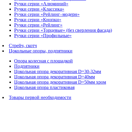
Ручки серии «Алюминий»
Ручки серии «Классика»
Ручки серии «Рейлинг–модерн»
Ручки серии «Кнопки»
Ручки серии «Рейлинг»
Ручки серии «Торцевые» (без сверления фасада)
Ручки серии «Профильные»
Стрейч, скотч
Цокольные опоры, подпятники
Опора колесная с площадкой
Подпятники
Цокольная опора декоративная D=30-32мм
Цокольная опора декоративная D=40мм
Цокольная опора декоративная D=50мм хром
Цокольная опора пластиковая
Товары первой необходимости