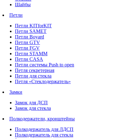
Шайбы
Петли
Петли KITforKIT
Петли SAMET
Петли Boyard
Петли GTV
Петли FGV
Петли STAMM
Петли CASA
Петли системы Push to open
Петля секретерная
Петли для стекла
Петля «Стеклодержатель»
Замки
Замок для ДСП
Замок для стекла
Полкодержатели, кронштейны
Полкодержатель для ЛДСП
Полкодержатель для стекла