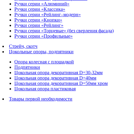
Ручки серии «Алюминий»
Ручки серии «Классика»
Ручки серии «Рейлинг–модерн»
Ручки серии «Кнопки»
Ручки серии «Рейлинг»
Ручки серии «Торцевые» (без сверления фасада)
Ручки серии «Профильные»
Стрейч, скотч
Цокольные опоры, подпятники
Опора колесная с площадкой
Подпятники
Цокольная опора декоративная D=30-32мм
Цокольная опора декоративная D=40мм
Цокольная опора декоративная D=50мм хром
Цокольная опора пластиковая
Товары первой необходимости