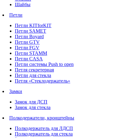
Шайбы
Петли
Петли KITforKIT
Петли SAMET
Петли Boyard
Петли GTV
Петли FGV
Петли STAMM
Петли CASA
Петли системы Push to open
Петля секретерная
Петли для стекла
Петля «Стеклодержатель»
Замки
Замок для ДСП
Замок для стекла
Полкодержатели, кронштейны
Полкодержатель для ЛДСП
Полкодержатель для стекла