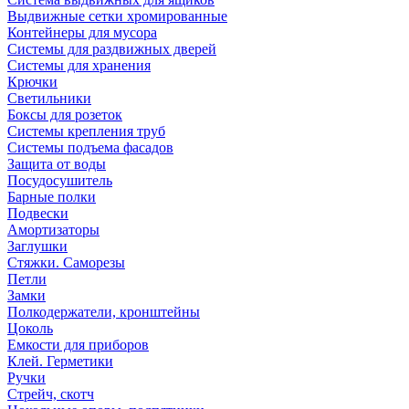
Выдвижные сетки хромированные
Контейнеры для мусора
Системы для раздвижных дверей
Системы для хранения
Крючки
Светильники
Боксы для розеток
Системы крепления труб
Системы подъема фасадов
Защита от воды
Посудосушитель
Барные полки
Подвески
Амортизаторы
Заглушки
Стяжки. Саморезы
Петли
Замки
Полкодержатели, кронштейны
Цоколь
Емкости для приборов
Клей. Герметики
Ручки
Стрейч, скотч