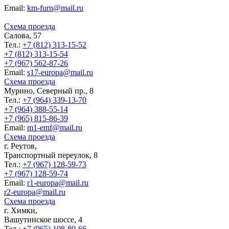
Еmail:
km-furn@mail.ru
Схема проезда
Салова, 57
Тел.:
+7 (812) 313-15-52
+7 (812) 313-15-54
+7 (967) 562-87-26
Еmail:
s17-europa@mail.ru
Схема проезда
Мурино, Северный пр., 8
Тел.:
+7 (964) 339-13-70
+7 (964) 388-55-14
+7 (965) 815-86-39
Еmail:
m1-emf@mail.ru
Схема проезда
г. Реутов,
Транспортный переулок, 8
Тел.:
+7 (967) 128-59-73
+7 (967) 128-59-74
Еmail:
r1-europa@mail.ru
r2-europa@mail.ru
Схема проезда
г. Химки,
Вашутинское шоссе, 4
Тел.:
+7 (965) 108-80-66