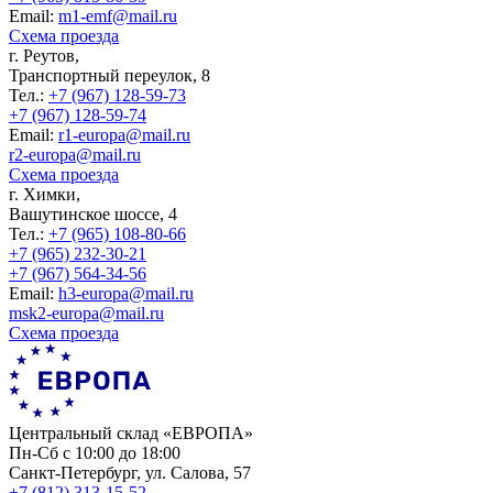
Еmail:
m1-emf@mail.ru
Схема проезда
г. Реутов,
Транспортный переулок, 8
Тел.:
+7 (967) 128-59-73
+7 (967) 128-59-74
Еmail:
r1-europa@mail.ru
r2-europa@mail.ru
Схема проезда
г. Химки,
Вашутинское шоссе, 4
Тел.:
+7 (965) 108-80-66
+7 (965) 232-30-21
+7 (967) 564-34-56
Еmail:
h3-europa@mail.ru
msk2-europa@mail.ru
Схема проезда
Центральный склад «ЕВРОПА»
Пн-Сб с 10:00 до 18:00
Санкт-Петербург, ул. Салова, 57
+7 (812) 313-15-52