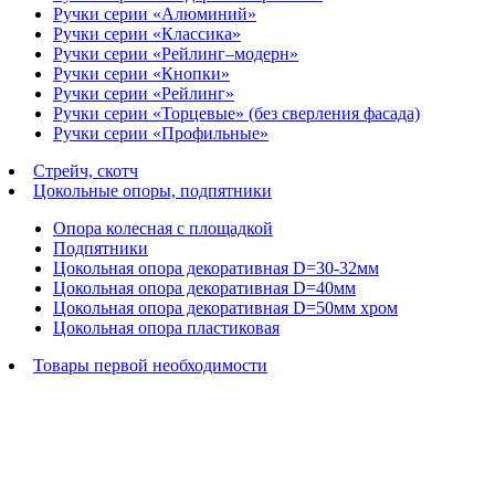
Ручки серии «Алюминий»
Ручки серии «Классика»
Ручки серии «Рейлинг–модерн»
Ручки серии «Кнопки»
Ручки серии «Рейлинг»
Ручки серии «Торцевые» (без сверления фасада)
Ручки серии «Профильные»
Стрейч, скотч
Цокольные опоры, подпятники
Опора колесная с площадкой
Подпятники
Цокольная опора декоративная D=30-32мм
Цокольная опора декоративная D=40мм
Цокольная опора декоративная D=50мм хром
Цокольная опора пластиковая
Товары первой необходимости