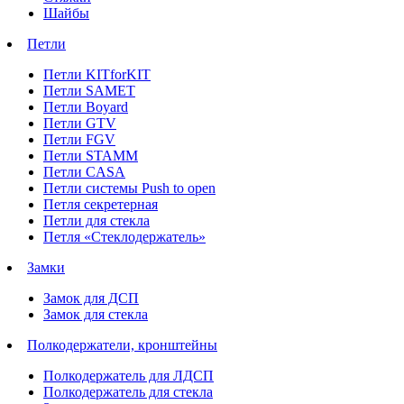
Шайбы
Петли
Петли KITforKIT
Петли SAMET
Петли Boyard
Петли GTV
Петли FGV
Петли STAMM
Петли CASA
Петли системы Push to open
Петля секретерная
Петли для стекла
Петля «Стеклодержатель»
Замки
Замок для ДСП
Замок для стекла
Полкодержатели, кронштейны
Полкодержатель для ЛДСП
Полкодержатель для стекла