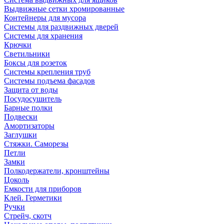
Выдвижные сетки хромированные
Контейнеры для мусора
Системы для раздвижных дверей
Системы для хранения
Крючки
Светильники
Боксы для розеток
Системы крепления труб
Системы подъема фасадов
Защита от воды
Посудосушитель
Барные полки
Подвески
Амортизаторы
Заглушки
Стяжки. Саморезы
Петли
Замки
Полкодержатели, кронштейны
Цоколь
Емкости для приборов
Клей. Герметики
Ручки
Стрейч, скотч