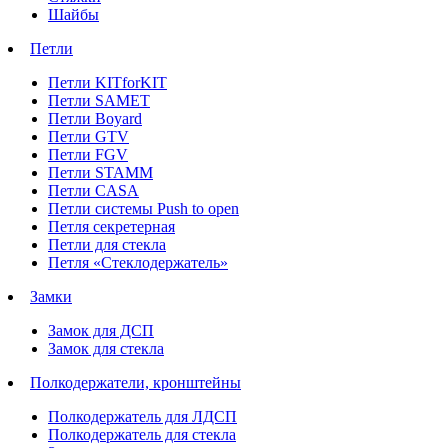
Шайбы
Петли
Петли KITforKIT
Петли SAMET
Петли Boyard
Петли GTV
Петли FGV
Петли STAMM
Петли CASA
Петли системы Push to open
Петля секретерная
Петли для стекла
Петля «Стеклодержатель»
Замки
Замок для ДСП
Замок для стекла
Полкодержатели, кронштейны
Полкодержатель для ЛДСП
Полкодержатель для стекла