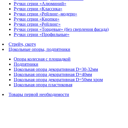
Ручки серии «Алюминий»
Ручки серии «Классика»
Ручки серии «Рейлинг–модерн»
Ручки серии «Кнопки»
Ручки серии «Рейлинг»
Ручки серии «Торцевые» (без сверления фасада)
Ручки серии «Профильные»
Стрейч, скотч
Цокольные опоры, подпятники
Опора колесная с площадкой
Подпятники
Цокольная опора декоративная D=30-32мм
Цокольная опора декоративная D=40мм
Цокольная опора декоративная D=50мм хром
Цокольная опора пластиковая
Товары первой необходимости