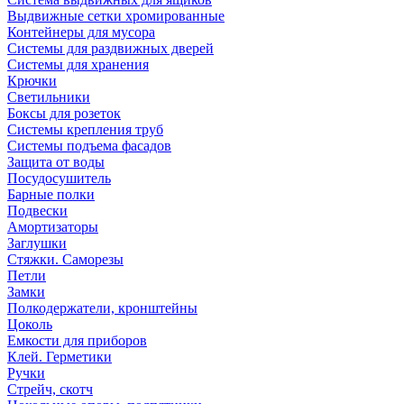
Выдвижные сетки хромированные
Контейнеры для мусора
Системы для раздвижных дверей
Системы для хранения
Крючки
Светильники
Боксы для розеток
Системы крепления труб
Системы подъема фасадов
Защита от воды
Посудосушитель
Барные полки
Подвески
Амортизаторы
Заглушки
Стяжки. Саморезы
Петли
Замки
Полкодержатели, кронштейны
Цоколь
Емкости для приборов
Клей. Герметики
Ручки
Стрейч, скотч