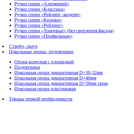
Ручки серии «Алюминий»
Ручки серии «Классика»
Ручки серии «Рейлинг–модерн»
Ручки серии «Кнопки»
Ручки серии «Рейлинг»
Ручки серии «Торцевые» (без сверления фасада)
Ручки серии «Профильные»
Стрейч, скотч
Цокольные опоры, подпятники
Опора колесная с площадкой
Подпятники
Цокольная опора декоративная D=30-32мм
Цокольная опора декоративная D=40мм
Цокольная опора декоративная D=50мм хром
Цокольная опора пластиковая
Товары первой необходимости