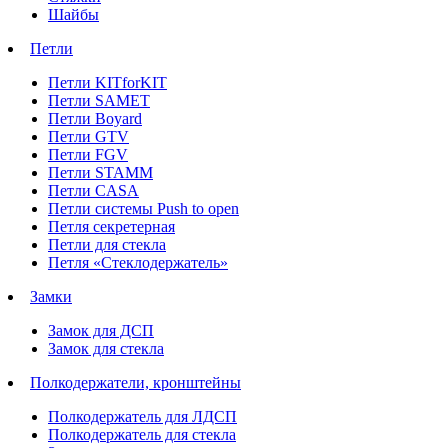
Шайбы
Петли
Петли KITforKIT
Петли SAMET
Петли Boyard
Петли GTV
Петли FGV
Петли STAMM
Петли CASA
Петли системы Push to open
Петля секретерная
Петли для стекла
Петля «Стеклодержатель»
Замки
Замок для ДСП
Замок для стекла
Полкодержатели, кронштейны
Полкодержатель для ЛДСП
Полкодержатель для стекла