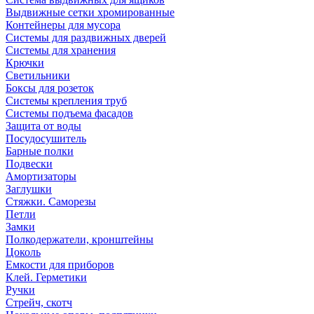
Выдвижные сетки хромированные
Контейнеры для мусора
Системы для раздвижных дверей
Системы для хранения
Крючки
Светильники
Боксы для розеток
Системы крепления труб
Системы подъема фасадов
Защита от воды
Посудосушитель
Барные полки
Подвески
Амортизаторы
Заглушки
Стяжки. Саморезы
Петли
Замки
Полкодержатели, кронштейны
Цоколь
Емкости для приборов
Клей. Герметики
Ручки
Стрейч, скотч