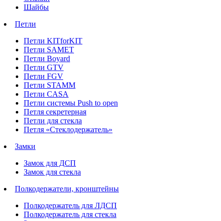
Шайбы
Петли
Петли KITforKIT
Петли SAMET
Петли Boyard
Петли GTV
Петли FGV
Петли STAMM
Петли CASA
Петли системы Push to open
Петля секретерная
Петли для стекла
Петля «Стеклодержатель»
Замки
Замок для ДСП
Замок для стекла
Полкодержатели, кронштейны
Полкодержатель для ЛДСП
Полкодержатель для стекла