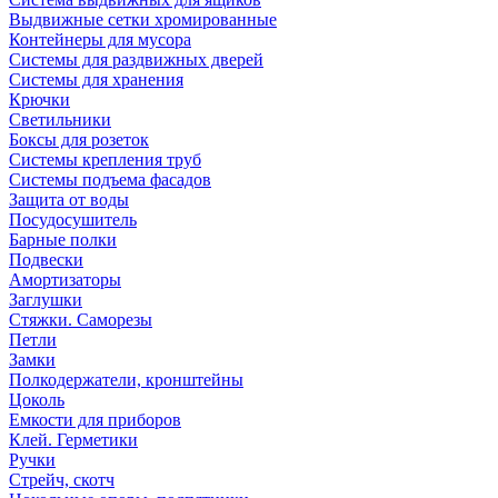
Выдвижные сетки хромированные
Контейнеры для мусора
Системы для раздвижных дверей
Системы для хранения
Крючки
Светильники
Боксы для розеток
Системы крепления труб
Системы подъема фасадов
Защита от воды
Посудосушитель
Барные полки
Подвески
Амортизаторы
Заглушки
Стяжки. Саморезы
Петли
Замки
Полкодержатели, кронштейны
Цоколь
Емкости для приборов
Клей. Герметики
Ручки
Стрейч, скотч