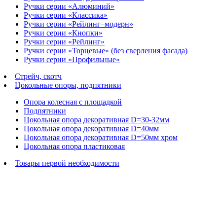
Ручки серии «Алюминий»
Ручки серии «Классика»
Ручки серии «Рейлинг–модерн»
Ручки серии «Кнопки»
Ручки серии «Рейлинг»
Ручки серии «Торцевые» (без сверления фасада)
Ручки серии «Профильные»
Стрейч, скотч
Цокольные опоры, подпятники
Опора колесная с площадкой
Подпятники
Цокольная опора декоративная D=30-32мм
Цокольная опора декоративная D=40мм
Цокольная опора декоративная D=50мм хром
Цокольная опора пластиковая
Товары первой необходимости