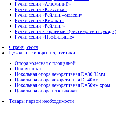
Ручки серии «Алюминий»
Ручки серии «Классика»
Ручки серии «Рейлинг–модерн»
Ручки серии «Кнопки»
Ручки серии «Рейлинг»
Ручки серии «Торцевые» (без сверления фасада)
Ручки серии «Профильные»
Стрейч, скотч
Цокольные опоры, подпятники
Опора колесная с площадкой
Подпятники
Цокольная опора декоративная D=30-32мм
Цокольная опора декоративная D=40мм
Цокольная опора декоративная D=50мм хром
Цокольная опора пластиковая
Товары первой необходимости