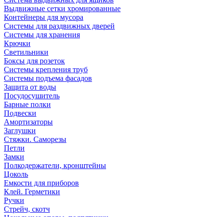
Выдвижные сетки хромированные
Контейнеры для мусора
Системы для раздвижных дверей
Системы для хранения
Крючки
Светильники
Боксы для розеток
Системы крепления труб
Системы подъема фасадов
Защита от воды
Посудосушитель
Барные полки
Подвески
Амортизаторы
Заглушки
Стяжки. Саморезы
Петли
Замки
Полкодержатели, кронштейны
Цоколь
Емкости для приборов
Клей. Герметики
Ручки
Стрейч, скотч