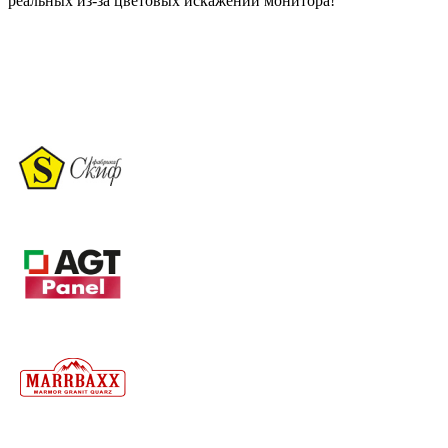
реальных из-за цветовых искажений монитора!