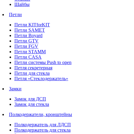
Шайбы
Петли
Петли KITforKIT
Петли SAMET
Петли Boyard
Петли GTV
Петли FGV
Петли STAMM
Петли CASA
Петли системы Push to open
Петля секретерная
Петли для стекла
Петля «Стеклодержатель»
Замки
Замок для ДСП
Замок для стекла
Полкодержатели, кронштейны
Полкодержатель для ЛДСП
Полкодержатель для стекла