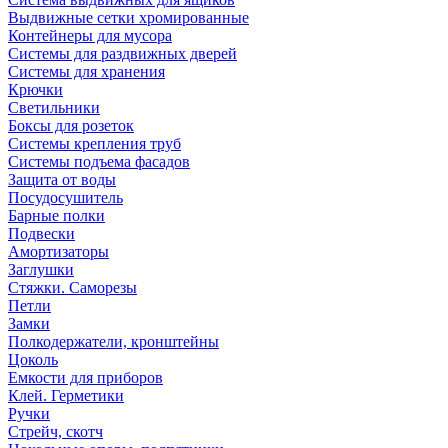
Выдвижные сетки хромированные
Контейнеры для мусора
Системы для раздвижных дверей
Системы для хранения
Крючки
Светильники
Боксы для розеток
Системы крепления труб
Системы подъема фасадов
Защита от воды
Посудосушитель
Барные полки
Подвески
Амортизаторы
Заглушки
Стяжки. Саморезы
Петли
Замки
Полкодержатели, кронштейны
Цоколь
Емкости для приборов
Клей. Герметики
Ручки
Стрейч, скотч