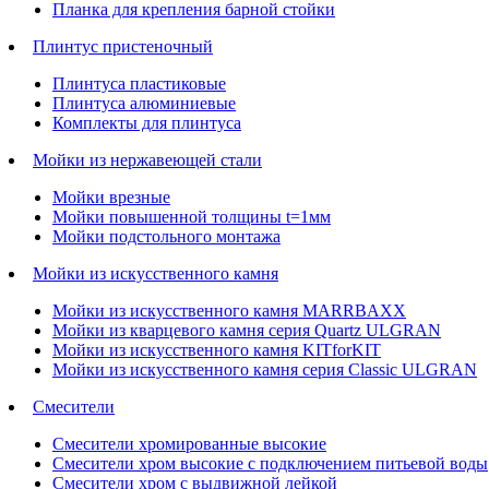
Планка для крепления барной стойки
Плинтус пристеночный
Плинтуса пластиковые
Плинтуса алюминиевые
Комплекты для плинтуса
Мойки из нержавеющей стали
Мойки врезные
Мойки повышенной толщины t=1мм
Мойки подстольного монтажа
Мойки из искусственного камня
Мойки из искусственного камня MARRBAXX
Мойки из кварцевого камня серия Quartz ULGRAN
Мойки из искусственного камня KITforKIT
Мойки из искусственного камня серия Classic ULGRAN
Смесители
Смесители хромированные высокие
Смесители хром высокие с подключением питьевой воды
Смесители хром с выдвижной лейкой