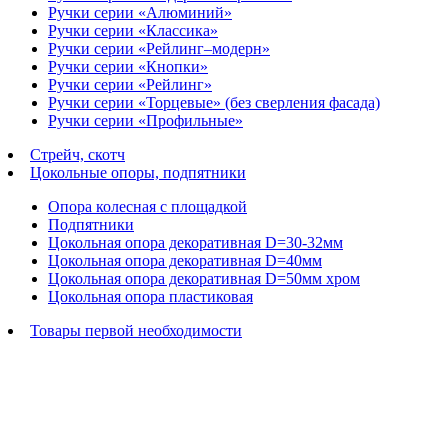
Ручки серии «Алюминий»
Ручки серии «Классика»
Ручки серии «Рейлинг–модерн»
Ручки серии «Кнопки»
Ручки серии «Рейлинг»
Ручки серии «Торцевые» (без сверления фасада)
Ручки серии «Профильные»
Стрейч, скотч
Цокольные опоры, подпятники
Опора колесная с площадкой
Подпятники
Цокольная опора декоративная D=30-32мм
Цокольная опора декоративная D=40мм
Цокольная опора декоративная D=50мм хром
Цокольная опора пластиковая
Товары первой необходимости