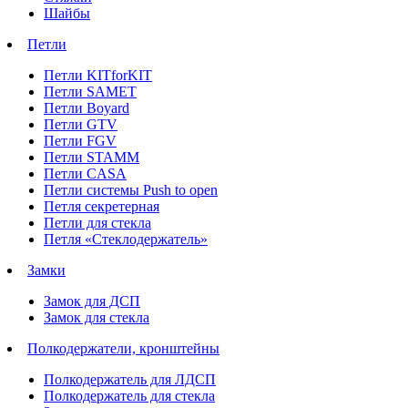
Шайбы
Петли
Петли KITforKIT
Петли SAMET
Петли Boyard
Петли GTV
Петли FGV
Петли STAMM
Петли CASA
Петли системы Push to open
Петля секретерная
Петли для стекла
Петля «Стеклодержатель»
Замки
Замок для ДСП
Замок для стекла
Полкодержатели, кронштейны
Полкодержатель для ЛДСП
Полкодержатель для стекла