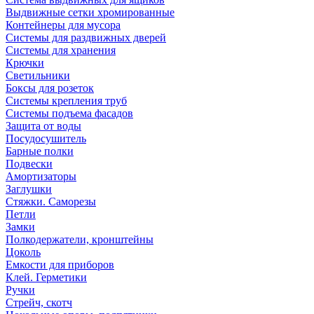
Выдвижные сетки хромированные
Контейнеры для мусора
Системы для раздвижных дверей
Системы для хранения
Крючки
Светильники
Боксы для розеток
Системы крепления труб
Системы подъема фасадов
Защита от воды
Посудосушитель
Барные полки
Подвески
Амортизаторы
Заглушки
Стяжки. Саморезы
Петли
Замки
Полкодержатели, кронштейны
Цоколь
Емкости для приборов
Клей. Герметики
Ручки
Стрейч, скотч