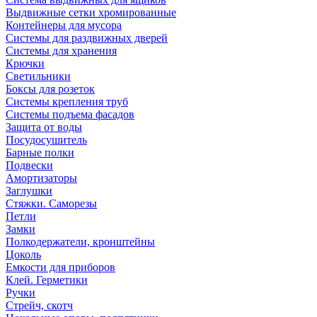
Выдвижные сетки хромированные
Контейнеры для мусора
Системы для раздвижных дверей
Системы для хранения
Крючки
Светильники
Боксы для розеток
Системы крепления труб
Системы подъема фасадов
Защита от воды
Посудосушитель
Барные полки
Подвески
Амортизаторы
Заглушки
Стяжки. Саморезы
Петли
Замки
Полкодержатели, кронштейны
Цоколь
Емкости для приборов
Клей. Герметики
Ручки
Стрейч, скотч