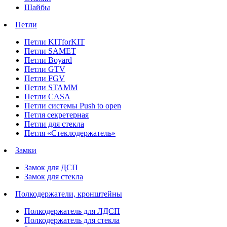
Шайбы
Петли
Петли KITforKIT
Петли SAMET
Петли Boyard
Петли GTV
Петли FGV
Петли STAMM
Петли CASA
Петли системы Push to open
Петля секретерная
Петли для стекла
Петля «Стеклодержатель»
Замки
Замок для ДСП
Замок для стекла
Полкодержатели, кронштейны
Полкодержатель для ЛДСП
Полкодержатель для стекла