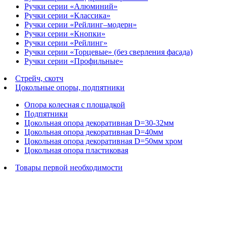
Ручки серии «Алюминий»
Ручки серии «Классика»
Ручки серии «Рейлинг–модерн»
Ручки серии «Кнопки»
Ручки серии «Рейлинг»
Ручки серии «Торцевые» (без сверления фасада)
Ручки серии «Профильные»
Стрейч, скотч
Цокольные опоры, подпятники
Опора колесная с площадкой
Подпятники
Цокольная опора декоративная D=30-32мм
Цокольная опора декоративная D=40мм
Цокольная опора декоративная D=50мм хром
Цокольная опора пластиковая
Товары первой необходимости