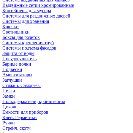
Выдвижные сетки хромированные
Контейнеры для мусора
Системы для раздвижных дверей
Системы для хранения
Крючки
Светильники
Боксы для розеток
Системы крепления труб
Системы подъема фасадов
Защита от воды
Посудосушитель
Барные полки
Подвески
Амортизаторы
Заглушки
Стяжки. Саморезы
Петли
Замки
Полкодержатели, кронштейны
Цоколь
Емкости для приборов
Клей. Герметики
Ручки
Стрейч, скотч