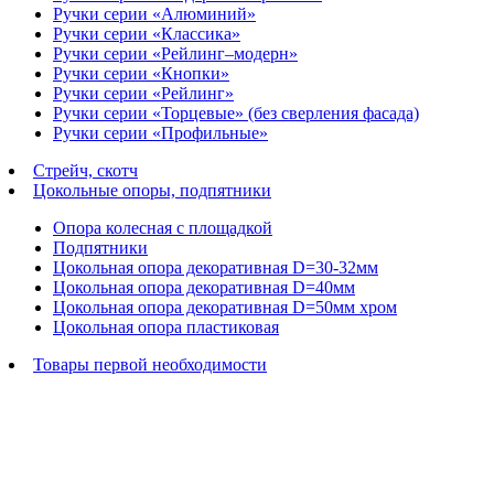
Ручки серии «Алюминий»
Ручки серии «Классика»
Ручки серии «Рейлинг–модерн»
Ручки серии «Кнопки»
Ручки серии «Рейлинг»
Ручки серии «Торцевые» (без сверления фасада)
Ручки серии «Профильные»
Стрейч, скотч
Цокольные опоры, подпятники
Опора колесная с площадкой
Подпятники
Цокольная опора декоративная D=30-32мм
Цокольная опора декоративная D=40мм
Цокольная опора декоративная D=50мм хром
Цокольная опора пластиковая
Товары первой необходимости