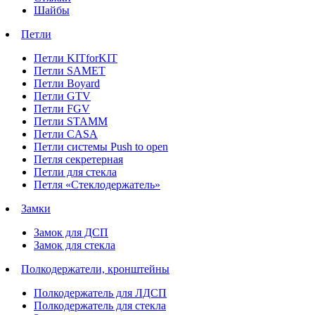
Шайбы
Петли
Петли KITforKIT
Петли SAMET
Петли Boyard
Петли GTV
Петли FGV
Петли STAMM
Петли CASA
Петли системы Push to open
Петля секретерная
Петли для стекла
Петля «Стеклодержатель»
Замки
Замок для ДСП
Замок для стекла
Полкодержатели, кронштейны
Полкодержатель для ЛДСП
Полкодержатель для стекла