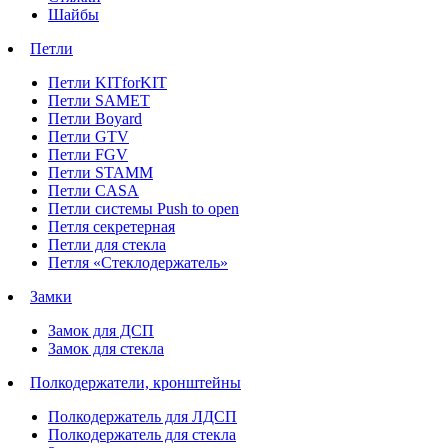
Шайбы
Петли
Петли KITforKIT
Петли SAMET
Петли Boyard
Петли GTV
Петли FGV
Петли STAMM
Петли CASA
Петли системы Push to open
Петля секретерная
Петли для стекла
Петля «Стеклодержатель»
Замки
Замок для ДСП
Замок для стекла
Полкодержатели, кронштейны
Полкодержатель для ЛДСП
Полкодержатель для стекла