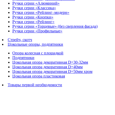
Ручки серии «Алюминий»
Ручки серии «Классика»
Ручки серии «Рейлинг–модерн»
Ручки серии «Кнопки»
Ручки серии «Рейлинг»
Ручки серии «Торцевые» (без сверления фасада)
Ручки серии «Профильные»
Стрейч, скотч
Цокольные опоры, подпятники
Опора колесная с площадкой
Подпятники
Цокольная опора декоративная D=30-32мм
Цокольная опора декоративная D=40мм
Цокольная опора декоративная D=50мм хром
Цокольная опора пластиковая
Товары первой необходимости