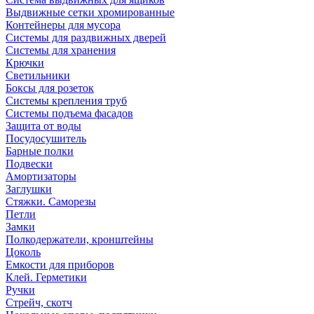
Выдвижные сетки хромированные
Контейнеры для мусора
Системы для раздвижных дверей
Системы для хранения
Крючки
Светильники
Боксы для розеток
Системы крепления труб
Системы подъема фасадов
Защита от воды
Посудосушитель
Барные полки
Подвески
Амортизаторы
Заглушки
Стяжки. Саморезы
Петли
Замки
Полкодержатели, кронштейны
Цоколь
Емкости для приборов
Клей. Герметики
Ручки
Стрейч, скотч