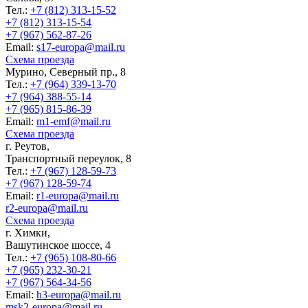
Тел.:
+7 (812) 313-15-52
+7 (812) 313-15-54
+7 (967) 562-87-26
Еmail:
s17-europa@mail.ru
Схема проезда
Мурино, Северный пр., 8
Тел.:
+7 (964) 339-13-70
+7 (964) 388-55-14
+7 (965) 815-86-39
Еmail:
m1-emf@mail.ru
Схема проезда
г. Реутов,
Транспортный переулок, 8
Тел.:
+7 (967) 128-59-73
+7 (967) 128-59-74
Еmail:
r1-europa@mail.ru
r2-europa@mail.ru
Схема проезда
г. Химки,
Вашутинское шоссе, 4
Тел.:
+7 (965) 108-80-66
+7 (965) 232-30-21
+7 (967) 564-34-56
Еmail:
h3-europa@mail.ru
msk2-europa@mail.ru