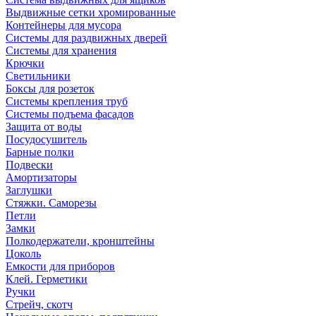
Выдвижные сетки хромированные
Контейнеры для мусора
Системы для раздвижных дверей
Системы для хранения
Крючки
Светильники
Боксы для розеток
Системы крепления труб
Системы подъема фасадов
Защита от воды
Посудосушитель
Барные полки
Подвески
Амортизаторы
Заглушки
Стяжки. Саморезы
Петли
Замки
Полкодержатели, кронштейны
Цоколь
Емкости для приборов
Клей. Герметики
Ручки
Стрейч, скотч