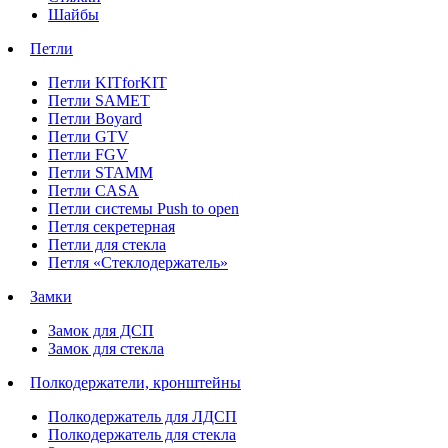
Шайбы
Петли
Петли KITforKIT
Петли SAMET
Петли Boyard
Петли GTV
Петли FGV
Петли STAMM
Петли CASA
Петли системы Push to open
Петля секретерная
Петли для стекла
Петля «Стеклодержатель»
Замки
Замок для ДСП
Замок для стекла
Полкодержатели, кронштейны
Полкодержатель для ЛДСП
Полкодержатель для стекла