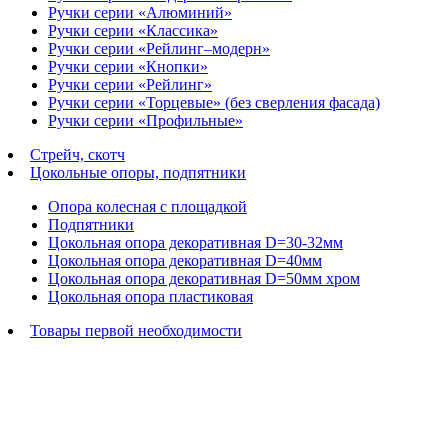
Ручки серии «Алюминий»
Ручки серии «Классика»
Ручки серии «Рейлинг–модерн»
Ручки серии «Кнопки»
Ручки серии «Рейлинг»
Ручки серии «Торцевые» (без сверления фасада)
Ручки серии «Профильные»
Стрейч, скотч
Цокольные опоры, подпятники
Опора колесная с площадкой
Подпятники
Цокольная опора декоративная D=30-32мм
Цокольная опора декоративная D=40мм
Цокольная опора декоративная D=50мм хром
Цокольная опора пластиковая
Товары первой необходимости