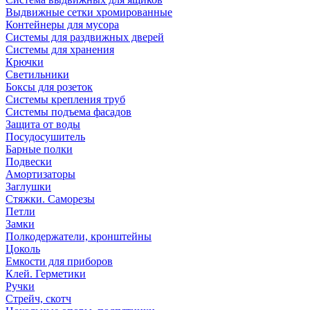
Выдвижные сетки хромированные
Контейнеры для мусора
Системы для раздвижных дверей
Системы для хранения
Крючки
Светильники
Боксы для розеток
Системы крепления труб
Системы подъема фасадов
Защита от воды
Посудосушитель
Барные полки
Подвески
Амортизаторы
Заглушки
Стяжки. Саморезы
Петли
Замки
Полкодержатели, кронштейны
Цоколь
Емкости для приборов
Клей. Герметики
Ручки
Стрейч, скотч