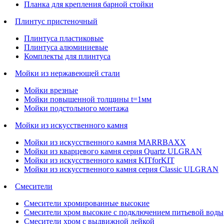
Планка для крепления барной стойки
Плинтус пристеночный
Плинтуса пластиковые
Плинтуса алюминиевые
Комплекты для плинтуса
Мойки из нержавеющей стали
Мойки врезные
Мойки повышенной толщины t=1мм
Мойки подстольного монтажа
Мойки из искусственного камня
Мойки из искусственного камня MARRBAXX
Мойки из кварцевого камня серия Quartz ULGRAN
Мойки из искусственного камня KITforKIT
Мойки из искусственного камня серия Classic ULGRAN
Смесители
Смесители хромированные высокие
Смесители хром высокие с подключением питьевой воды
Смесители хром с выдвижной лейкой