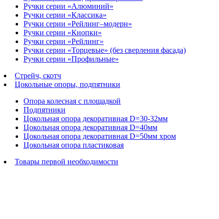
Ручки серии «Алюминий»
Ручки серии «Классика»
Ручки серии «Рейлинг–модерн»
Ручки серии «Кнопки»
Ручки серии «Рейлинг»
Ручки серии «Торцевые» (без сверления фасада)
Ручки серии «Профильные»
Стрейч, скотч
Цокольные опоры, подпятники
Опора колесная с площадкой
Подпятники
Цокольная опора декоративная D=30-32мм
Цокольная опора декоративная D=40мм
Цокольная опора декоративная D=50мм хром
Цокольная опора пластиковая
Товары первой необходимости