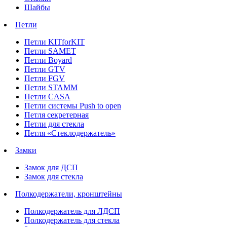
Шайбы
Петли
Петли KITforKIT
Петли SAMET
Петли Boyard
Петли GTV
Петли FGV
Петли STAMM
Петли CASA
Петли системы Push to open
Петля секретерная
Петли для стекла
Петля «Стеклодержатель»
Замки
Замок для ДСП
Замок для стекла
Полкодержатели, кронштейны
Полкодержатель для ЛДСП
Полкодержатель для стекла