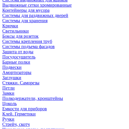
Выдвижные сетки хромированные
Контейнеры для мусора
Системы для раздвижных дверей
Системы для хранения
Крючки
Светильники
Боксы для розеток
Системы крепления труб
Системы подъема фасадов
Защита от воды
Посудосушитель
Барные полки
Подвески
Амортизаторы
Заглушки
Стяжки. Саморезы
Петли
Замки
Полкодержатели, кронштейны
Цоколь
Емкости для приборов
Клей. Герметики
Ручки
Стрейч, скотч