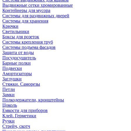
Выдвижные сетки хромированные
Контейнеры для мусора
Системы для раздвижных дверей
Системы для хранения
Крючки
Светильники
Боксы для розеток
Системы крепления труб
Системы подъема фасадов
Защита от воды
Посудосушитель
Барные полки
Подвески
Амортизаторы
Заглушки
Стяжки. Саморезы
Петли
Замки
Полкодержатели, кронштейны
Цоколь
Емкости для приборов
Клей. Герметики
Ручки
Стрейч, скотч