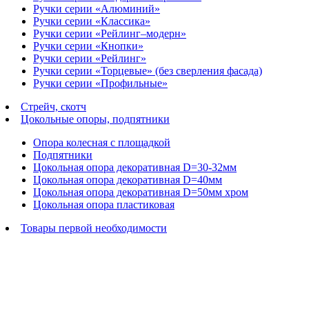
Ручки серии «Алюминий»
Ручки серии «Классика»
Ручки серии «Рейлинг–модерн»
Ручки серии «Кнопки»
Ручки серии «Рейлинг»
Ручки серии «Торцевые» (без сверления фасада)
Ручки серии «Профильные»
Стрейч, скотч
Цокольные опоры, подпятники
Опора колесная с площадкой
Подпятники
Цокольная опора декоративная D=30-32мм
Цокольная опора декоративная D=40мм
Цокольная опора декоративная D=50мм хром
Цокольная опора пластиковая
Товары первой необходимости