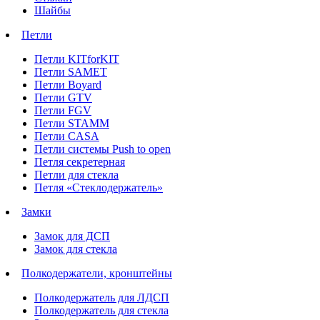
Шайбы
Петли
Петли KITforKIT
Петли SAMET
Петли Boyard
Петли GTV
Петли FGV
Петли STAMM
Петли CASA
Петли системы Push to open
Петля секретерная
Петли для стекла
Петля «Стеклодержатель»
Замки
Замок для ДСП
Замок для стекла
Полкодержатели, кронштейны
Полкодержатель для ЛДСП
Полкодержатель для стекла