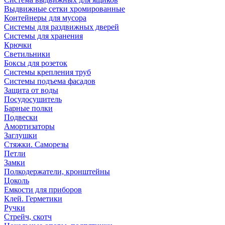
Выдвижные сетки хромированные
Контейнеры для мусора
Системы для раздвижных дверей
Системы для хранения
Крючки
Светильники
Боксы для розеток
Системы крепления труб
Системы подъема фасадов
Защита от воды
Посудосушитель
Барные полки
Подвески
Амортизаторы
Заглушки
Стяжки. Саморезы
Петли
Замки
Полкодержатели, кронштейны
Цоколь
Емкости для приборов
Клей. Герметики
Ручки
Стрейч, скотч