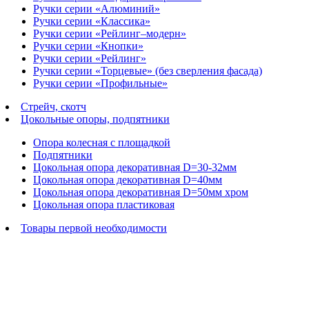
Ручки серии «Алюминий»
Ручки серии «Классика»
Ручки серии «Рейлинг–модерн»
Ручки серии «Кнопки»
Ручки серии «Рейлинг»
Ручки серии «Торцевые» (без сверления фасада)
Ручки серии «Профильные»
Стрейч, скотч
Цокольные опоры, подпятники
Опора колесная с площадкой
Подпятники
Цокольная опора декоративная D=30-32мм
Цокольная опора декоративная D=40мм
Цокольная опора декоративная D=50мм хром
Цокольная опора пластиковая
Товары первой необходимости