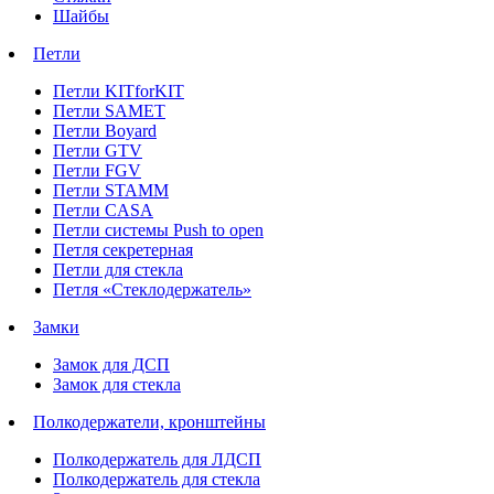
Шайбы
Петли
Петли KITforKIT
Петли SAMET
Петли Boyard
Петли GTV
Петли FGV
Петли STAMM
Петли CASA
Петли системы Push to open
Петля секретерная
Петли для стекла
Петля «Стеклодержатель»
Замки
Замок для ДСП
Замок для стекла
Полкодержатели, кронштейны
Полкодержатель для ЛДСП
Полкодержатель для стекла