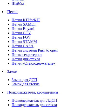
Шайбы
Петли
Петли KITforKIT
Петли SAMET
Петли Boyard
Петли GTV
Петли FGV
Петли STAMM
Петли CASA
Петли системы Push to open
Петля секретерная
Петли для стекла
Петля «Стеклодержатель»
Замки
Замок для ДСП
Замок для стекла
Полкодержатели, кронштейны
Полкодержатель для ЛДСП
Полкодержатель для стекла