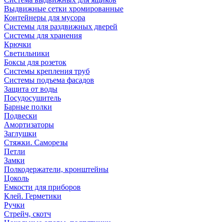
Выдвижные сетки хромированные
Контейнеры для мусора
Системы для раздвижных дверей
Системы для хранения
Крючки
Светильники
Боксы для розеток
Системы крепления труб
Системы подъема фасадов
Защита от воды
Посудосушитель
Барные полки
Подвески
Амортизаторы
Заглушки
Стяжки. Саморезы
Петли
Замки
Полкодержатели, кронштейны
Цоколь
Емкости для приборов
Клей. Герметики
Ручки
Стрейч, скотч