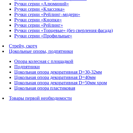
Ручки серии «Алюминий»
Ручки серии «Классика»
Ручки серии «Рейлинг–модерн»
Ручки серии «Кнопки»
Ручки серии «Рейлинг»
Ручки серии «Торцевые» (без сверления фасада)
Ручки серии «Профильные»
Стрейч, скотч
Цокольные опоры, подпятники
Опора колесная с площадкой
Подпятники
Цокольная опора декоративная D=30-32мм
Цокольная опора декоративная D=40мм
Цокольная опора декоративная D=50мм хром
Цокольная опора пластиковая
Товары первой необходимости