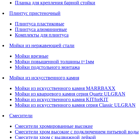
Планка для крепления барной стойки
Плинтус пристеночный
Плинтуса пластиковые
Плинтуса алюминиевые
Комплекты для плинтуса
Мойки из нержавеющей стали
Мойки врезные
Мойки повышенной толщины t=1мм
Мойки подстольного монтажа
Мойки из искусственного камня
Мойки из искусственного камня MARRBAXX
Мойки из кварцевого камня серия Quartz ULGRAN
Мойки из искусственного камня KITforKIT
Мойки из искусственного камня серия Classic ULGRAN
Смесители
Смесители хромированные высокие
Смесители хром высокие с подключением питьевой воды
Смесители хром с выдвижной лейкой