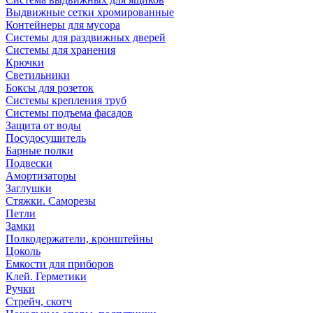
Выдвижные сетки хромированные
Контейнеры для мусора
Системы для раздвижных дверей
Системы для хранения
Крючки
Светильники
Боксы для розеток
Системы крепления труб
Системы подъема фасадов
Защита от воды
Посудосушитель
Барные полки
Подвески
Амортизаторы
Заглушки
Стяжки. Саморезы
Петли
Замки
Полкодержатели, кронштейны
Цоколь
Емкости для приборов
Клей. Герметики
Ручки
Стрейч, скотч