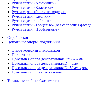
Ручки серии «Алюминий»
Ручки серии «Классика»
Ручки серии «Рейлинг–модерн»
Ручки серии «Кнопки»
Ручки серии «Рейлинг»
Ручки серии «Торцевые» (без сверления фасада)
Ручки серии «Профильные»
Стрейч, скотч
Цокольные опоры, подпятники
Опора колесная с площадкой
Подпятники
Цокольная опора декоративная D=30-32мм
Цокольная опора декоративная D=40мм
Цокольная опора декоративная D=50мм хром
Цокольная опора пластиковая
Товары первой необходимости