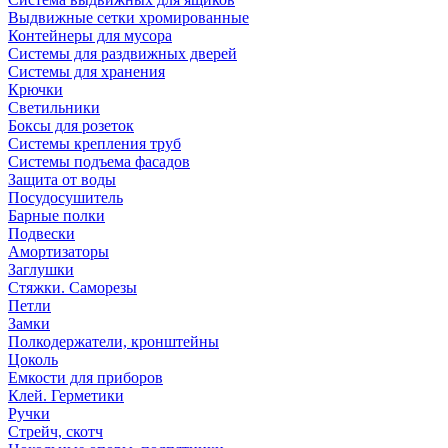
Выдвижные сетки хромированные
Контейнеры для мусора
Системы для раздвижных дверей
Системы для хранения
Крючки
Светильники
Боксы для розеток
Системы крепления труб
Системы подъема фасадов
Защита от воды
Посудосушитель
Барные полки
Подвески
Амортизаторы
Заглушки
Стяжки. Саморезы
Петли
Замки
Полкодержатели, кронштейны
Цоколь
Емкости для приборов
Клей. Герметики
Ручки
Стрейч, скотч