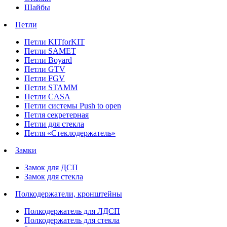
Шайбы
Петли
Петли KITforKIT
Петли SAMET
Петли Boyard
Петли GTV
Петли FGV
Петли STAMM
Петли CASA
Петли системы Push to open
Петля секретерная
Петли для стекла
Петля «Стеклодержатель»
Замки
Замок для ДСП
Замок для стекла
Полкодержатели, кронштейны
Полкодержатель для ЛДСП
Полкодержатель для стекла