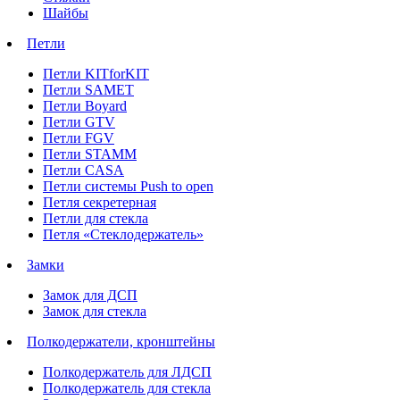
Шайбы
Петли
Петли KITforKIT
Петли SAMET
Петли Boyard
Петли GTV
Петли FGV
Петли STAMM
Петли CASA
Петли системы Push to open
Петля секретерная
Петли для стекла
Петля «Стеклодержатель»
Замки
Замок для ДСП
Замок для стекла
Полкодержатели, кронштейны
Полкодержатель для ЛДСП
Полкодержатель для стекла