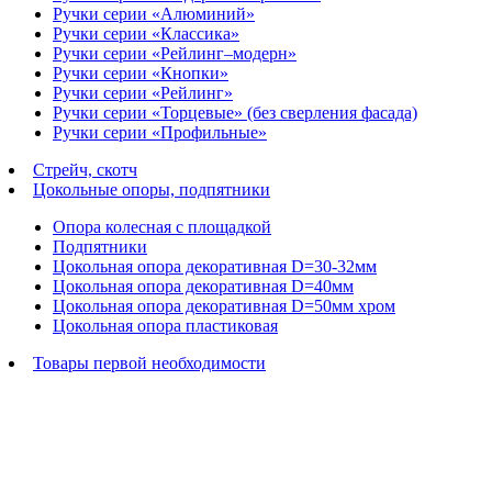
Ручки серии «Алюминий»
Ручки серии «Классика»
Ручки серии «Рейлинг–модерн»
Ручки серии «Кнопки»
Ручки серии «Рейлинг»
Ручки серии «Торцевые» (без сверления фасада)
Ручки серии «Профильные»
Стрейч, скотч
Цокольные опоры, подпятники
Опора колесная с площадкой
Подпятники
Цокольная опора декоративная D=30-32мм
Цокольная опора декоративная D=40мм
Цокольная опора декоративная D=50мм хром
Цокольная опора пластиковая
Товары первой необходимости