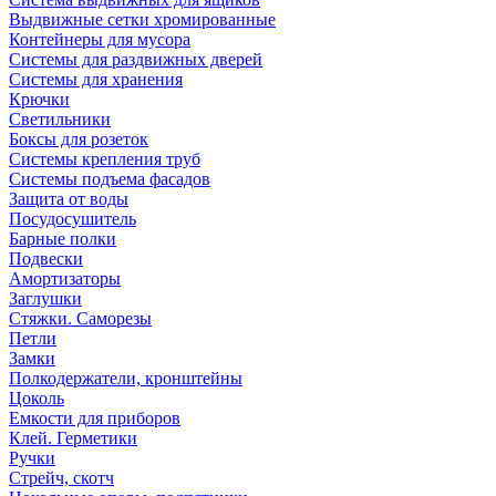
Выдвижные сетки хромированные
Контейнеры для мусора
Системы для раздвижных дверей
Системы для хранения
Крючки
Светильники
Боксы для розеток
Системы крепления труб
Системы подъема фасадов
Защита от воды
Посудосушитель
Барные полки
Подвески
Амортизаторы
Заглушки
Стяжки. Саморезы
Петли
Замки
Полкодержатели, кронштейны
Цоколь
Емкости для приборов
Клей. Герметики
Ручки
Стрейч, скотч