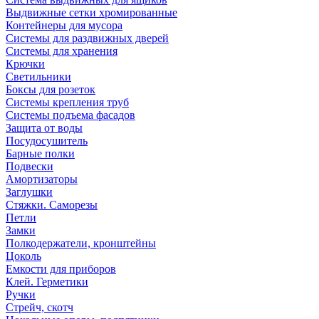
Выдвижные сетки хромированные
Контейнеры для мусора
Системы для раздвижных дверей
Системы для хранения
Крючки
Светильники
Боксы для розеток
Системы крепления труб
Системы подъема фасадов
Защита от воды
Посудосушитель
Барные полки
Подвески
Амортизаторы
Заглушки
Стяжки. Саморезы
Петли
Замки
Полкодержатели, кронштейны
Цоколь
Емкости для приборов
Клей. Герметики
Ручки
Стрейч, скотч