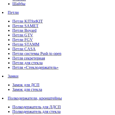
Шайбы
Петли
Петли KITforKIT
Петли SAMET
Петли Boyard
Петли GTV
Петли FGV
Петли STAMM
Петли CASA
Петли системы Push to open
Петля секретерная
Петли для стекла
Петля «Стеклодержатель»
Замки
Замок для ДСП
Замок для стекла
Полкодержатели, кронштейны
Полкодержатель для ЛДСП
Полкодержатель для стекла