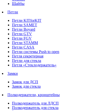
Шайбы
Петли
Петли KITforKIT
Петли SAMET
Петли Boyard
Петли GTV
Петли FGV
Петли STAMM
Петли CASA
Петли системы Push to open
Петля секретерная
Петли для стекла
Петля «Стеклодержатель»
Замки
Замок для ДСП
Замок для стекла
Полкодержатели, кронштейны
Полкодержатель для ЛДСП
Полкодержатель для стекла