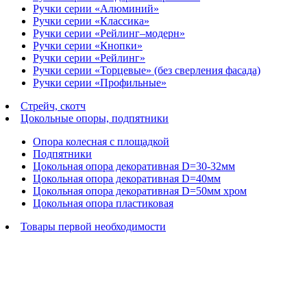
Ручки серии «Алюминий»
Ручки серии «Классика»
Ручки серии «Рейлинг–модерн»
Ручки серии «Кнопки»
Ручки серии «Рейлинг»
Ручки серии «Торцевые» (без сверления фасада)
Ручки серии «Профильные»
Стрейч, скотч
Цокольные опоры, подпятники
Опора колесная с площадкой
Подпятники
Цокольная опора декоративная D=30-32мм
Цокольная опора декоративная D=40мм
Цокольная опора декоративная D=50мм хром
Цокольная опора пластиковая
Товары первой необходимости