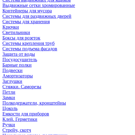
Выдвижные сетки хромированные
Контейнеры для мусора
Системы для раздвижных дверей
Системы для хранения
Крючки
Светильники
Боксы для розеток
Системы крепления труб
Системы подъема фасадов
Защита от воды
Посудосушитель
Барные полки
Подвески
Амортизаторы
Заглушки
Стяжки. Саморезы
Петли
Замки
Полкодержатели, кронштейны
Цоколь
Емкости для приборов
Клей. Герметики
Ручки
Стрейч, скотч