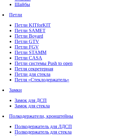
Шайбы
Петли
Петли KITforKIT
Петли SAMET
Петли Boyard
Петли GTV
Петли FGV
Петли STAMM
Петли CASA
Петли системы Push to open
Петля секретерная
Петли для стекла
Петля «Стеклодержатель»
Замки
Замок для ДСП
Замок для стекла
Полкодержатели, кронштейны
Полкодержатель для ЛДСП
Полкодержатель для стекла