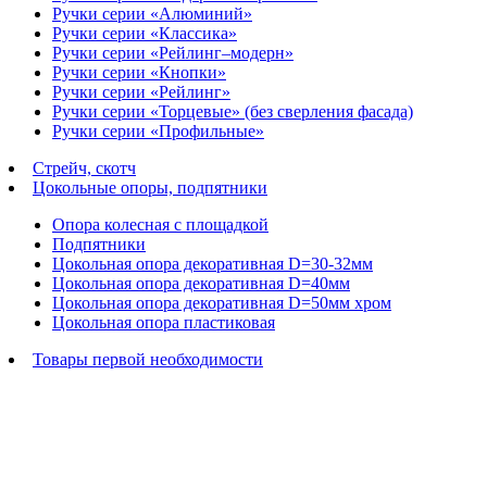
Ручки серии «Алюминий»
Ручки серии «Классика»
Ручки серии «Рейлинг–модерн»
Ручки серии «Кнопки»
Ручки серии «Рейлинг»
Ручки серии «Торцевые» (без сверления фасада)
Ручки серии «Профильные»
Стрейч, скотч
Цокольные опоры, подпятники
Опора колесная с площадкой
Подпятники
Цокольная опора декоративная D=30-32мм
Цокольная опора декоративная D=40мм
Цокольная опора декоративная D=50мм хром
Цокольная опора пластиковая
Товары первой необходимости