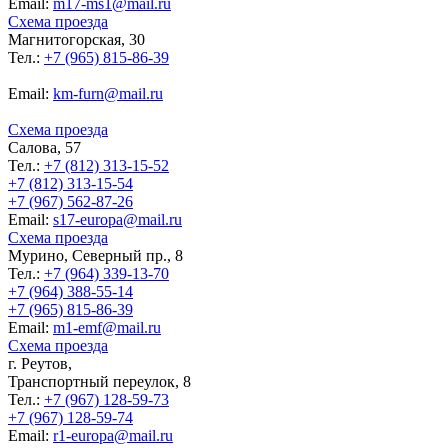
Еmail:
m17-ms1@mail.ru
Схема проезда
Магнитогорская, 30
Тел.:
+7 (965) 815-86-39
Еmail:
km-furn@mail.ru
Схема проезда
Салова, 57
Тел.:
+7 (812) 313-15-52
+7 (812) 313-15-54
+7 (967) 562-87-26
Еmail:
s17-europa@mail.ru
Схема проезда
Мурино, Северный пр., 8
Тел.:
+7 (964) 339-13-70
+7 (964) 388-55-14
+7 (965) 815-86-39
Еmail:
m1-emf@mail.ru
Схема проезда
г. Реутов,
Транспортный переулок, 8
Тел.:
+7 (967) 128-59-73
+7 (967) 128-59-74
Еmail:
r1-europa@mail.ru