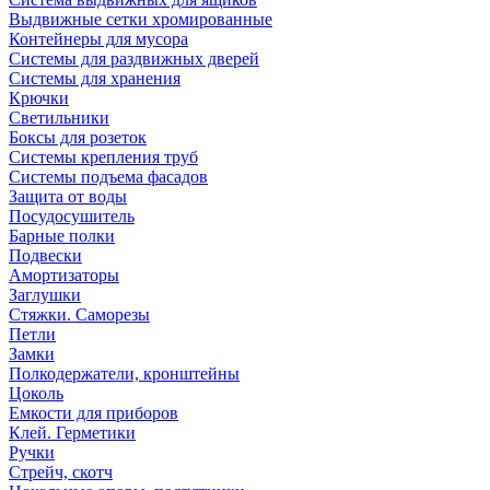
Выдвижные сетки хромированные
Контейнеры для мусора
Системы для раздвижных дверей
Системы для хранения
Крючки
Светильники
Боксы для розеток
Системы крепления труб
Системы подъема фасадов
Защита от воды
Посудосушитель
Барные полки
Подвески
Амортизаторы
Заглушки
Стяжки. Саморезы
Петли
Замки
Полкодержатели, кронштейны
Цоколь
Емкости для приборов
Клей. Герметики
Ручки
Стрейч, скотч