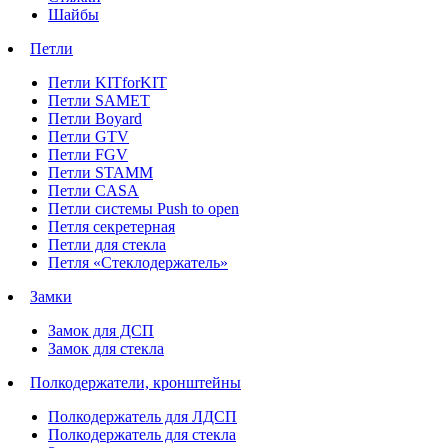
Шайбы
Петли
Петли KITforKIT
Петли SAMET
Петли Boyard
Петли GTV
Петли FGV
Петли STAMM
Петли CASA
Петли системы Push to open
Петля секретерная
Петли для стекла
Петля «Стеклодержатель»
Замки
Замок для ДСП
Замок для стекла
Полкодержатели, кронштейны
Полкодержатель для ЛДСП
Полкодержатель для стекла