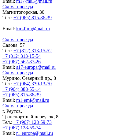
Еmail:
m17-ms1@mail.ru
Схема проезда
Магнитогорская, 30
Тел.:
+7 (965) 815-86-39
Еmail:
km-furn@mail.ru
Схема проезда
Салова, 57
Тел.:
+7 (812) 313-15-52
+7 (812) 313-15-54
+7 (967) 562-87-26
Еmail:
s17-europa@mail.ru
Схема проезда
Мурино, Северный пр., 8
Тел.:
+7 (964) 339-13-70
+7 (964) 388-55-14
+7 (965) 815-86-39
Еmail:
m1-emf@mail.ru
Схема проезда
г. Реутов,
Транспортный переулок, 8
Тел.:
+7 (967) 128-59-73
+7 (967) 128-59-74
Еmail:
r1-europa@mail.ru