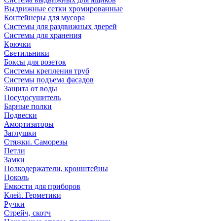
Выдвижные сетки хромированные
Контейнеры для мусора
Системы для раздвижных дверей
Системы для хранения
Крючки
Светильники
Боксы для розеток
Системы крепления труб
Системы подъема фасадов
Защита от воды
Посудосушитель
Барные полки
Подвески
Амортизаторы
Заглушки
Стяжки. Саморезы
Петли
Замки
Полкодержатели, кронштейны
Цоколь
Емкости для приборов
Клей. Герметики
Ручки
Стрейч, скотч