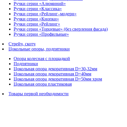
Ручки серии «Алюминий»
Ручки серии «Классика»
Ручки серии «Рейлинг–модерн»
Ручки серии «Кнопки»
Ручки серии «Рейлинг»
Ручки серии «Торцевые» (без сверления фасада)
Ручки серии «Профильные»
Стрейч, скотч
Цокольные опоры, подпятники
Опора колесная с площадкой
Подпятники
Цокольная опора декоративная D=30-32мм
Цокольная опора декоративная D=40мм
Цокольная опора декоративная D=50мм хром
Цокольная опора пластиковая
Товары первой необходимости