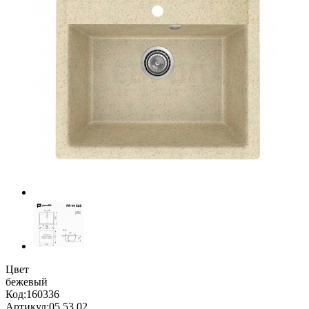
Цвет
бежевый
Код:
160336
Артикул:
05.53.02