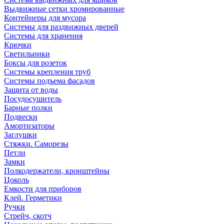
Выдвижные сетки хромированные
Контейнеры для мусора
Системы для раздвижных дверей
Системы для хранения
Крючки
Светильники
Боксы для розеток
Системы крепления труб
Системы подъема фасадов
Защита от воды
Посудосушитель
Барные полки
Подвески
Амортизаторы
Заглушки
Стяжки. Саморезы
Петли
Замки
Полкодержатели, кронштейны
Цоколь
Емкости для приборов
Клей. Герметики
Ручки
Стрейч, скотч