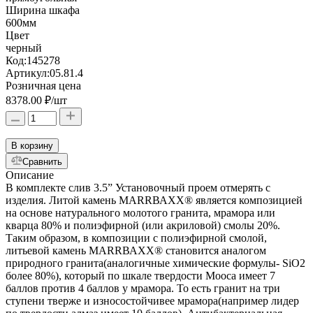
Ширина шкафа
600мм
Цвет
черный
Код:
145278
Артикул:
05.81.4
Розничная цена
8378.00 ₽
/шт
В корзину
Сравнить
Описание
В комплекте слив 3.5” Установочный проем отмерять с
изделия. Литой камень МАRRВАХХ® является композицией
на основе натурального молотого гранита, мрамора или
кварца 80% и полиэфирной (или акриловой) смолы 20%.
Таким образом, в композиции с полиэфирной смолой,
литьевой камень МАRRВАХХ® становится аналогом
природного гранита(аналогичные химические формулы- SiO2
более 80%), который по шкале твердости Мооса имеет 7
баллов против 4 баллов у мрамора. То есть гранит на три
ступени тверже и износостойчивее мрамора(например лидер