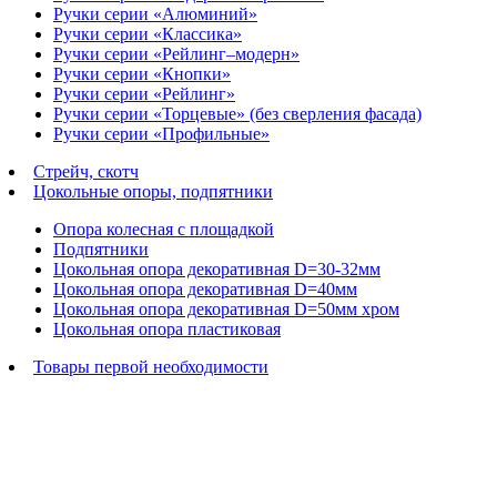
Ручки серии «Алюминий»
Ручки серии «Классика»
Ручки серии «Рейлинг–модерн»
Ручки серии «Кнопки»
Ручки серии «Рейлинг»
Ручки серии «Торцевые» (без сверления фасада)
Ручки серии «Профильные»
Стрейч, скотч
Цокольные опоры, подпятники
Опора колесная с площадкой
Подпятники
Цокольная опора декоративная D=30-32мм
Цокольная опора декоративная D=40мм
Цокольная опора декоративная D=50мм хром
Цокольная опора пластиковая
Товары первой необходимости