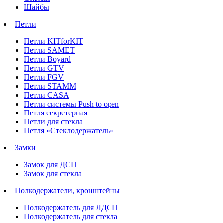
Шайбы
Петли
Петли KITforKIT
Петли SAMET
Петли Boyard
Петли GTV
Петли FGV
Петли STAMM
Петли CASA
Петли системы Push to open
Петля секретерная
Петли для стекла
Петля «Стеклодержатель»
Замки
Замок для ДСП
Замок для стекла
Полкодержатели, кронштейны
Полкодержатель для ЛДСП
Полкодержатель для стекла