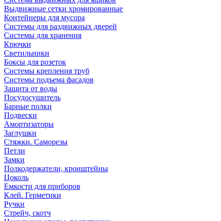
Выдвижные сетки хромированные
Контейнеры для мусора
Системы для раздвижных дверей
Системы для хранения
Крючки
Светильники
Боксы для розеток
Системы крепления труб
Системы подъема фасадов
Защита от воды
Посудосушитель
Барные полки
Подвески
Амортизаторы
Заглушки
Стяжки. Саморезы
Петли
Замки
Полкодержатели, кронштейны
Цоколь
Емкости для приборов
Клей. Герметики
Ручки
Стрейч, скотч