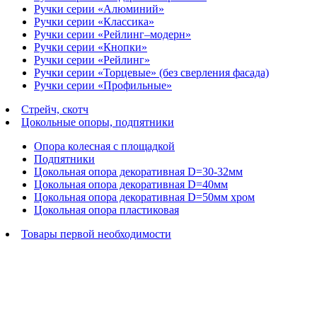
Ручки серии «Алюминий»
Ручки серии «Классика»
Ручки серии «Рейлинг–модерн»
Ручки серии «Кнопки»
Ручки серии «Рейлинг»
Ручки серии «Торцевые» (без сверления фасада)
Ручки серии «Профильные»
Стрейч, скотч
Цокольные опоры, подпятники
Опора колесная с площадкой
Подпятники
Цокольная опора декоративная D=30-32мм
Цокольная опора декоративная D=40мм
Цокольная опора декоративная D=50мм хром
Цокольная опора пластиковая
Товары первой необходимости