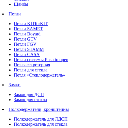
Шайбы
Петли
Петли KITforKIT
Петли SAMET
Петли Boyard
Петли GTV
Петли FGV
Петли STAMM
Петли CASA
Петли системы Push to open
Петля секретерная
Петли для стекла
Петля «Стеклодержатель»
Замки
Замок для ДСП
Замок для стекла
Полкодержатели, кронштейны
Полкодержатель для ЛДСП
Полкодержатель для стекла