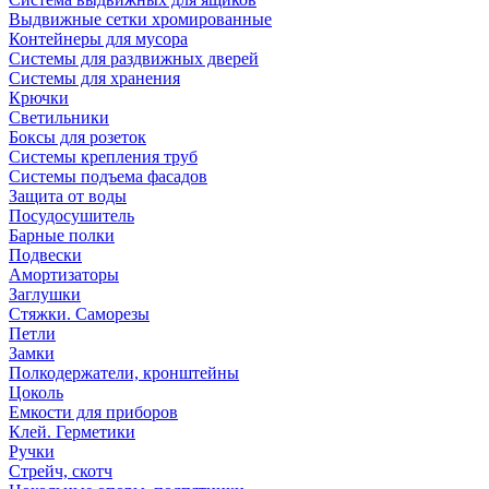
Выдвижные сетки хромированные
Контейнеры для мусора
Системы для раздвижных дверей
Системы для хранения
Крючки
Светильники
Боксы для розеток
Системы крепления труб
Системы подъема фасадов
Защита от воды
Посудосушитель
Барные полки
Подвески
Амортизаторы
Заглушки
Стяжки. Саморезы
Петли
Замки
Полкодержатели, кронштейны
Цоколь
Емкости для приборов
Клей. Герметики
Ручки
Стрейч, скотч