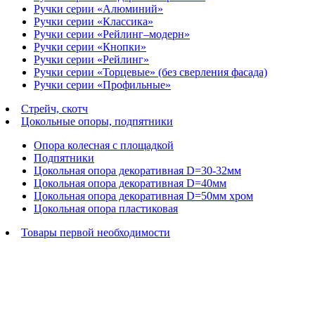
Ручки серии «Алюминий»
Ручки серии «Классика»
Ручки серии «Рейлинг–модерн»
Ручки серии «Кнопки»
Ручки серии «Рейлинг»
Ручки серии «Торцевые» (без сверления фасада)
Ручки серии «Профильные»
Стрейч, скотч
Цокольные опоры, подпятники
Опора колесная с площадкой
Подпятники
Цокольная опора декоративная D=30-32мм
Цокольная опора декоративная D=40мм
Цокольная опора декоративная D=50мм хром
Цокольная опора пластиковая
Товары первой необходимости