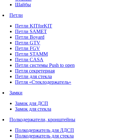
Шайбы
Петли
Петли KITforKIT
Петли SAMET
Петли Boyard
Петли GTV
Петли FGV
Петли STAMM
Петли CASA
Петли системы Push to open
Петля секретерная
Петли для стекла
Петля «Стеклодержатель»
Замки
Замок для ДСП
Замок для стекла
Полкодержатели, кронштейны
Полкодержатель для ЛДСП
Полкодержатель для стекла