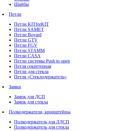
Шайбы
Петли
Петли KITforKIT
Петли SAMET
Петли Boyard
Петли GTV
Петли FGV
Петли STAMM
Петли CASA
Петли системы Push to open
Петля секретерная
Петли для стекла
Петля «Стеклодержатель»
Замки
Замок для ДСП
Замок для стекла
Полкодержатели, кронштейны
Полкодержатель для ЛДСП
Полкодержатель для стекла