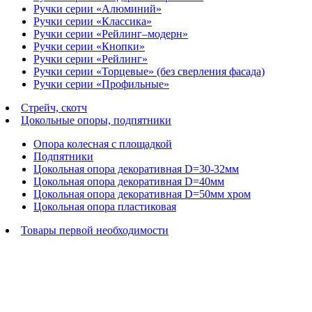
Ручки серии «Алюминий»
Ручки серии «Классика»
Ручки серии «Рейлинг–модерн»
Ручки серии «Кнопки»
Ручки серии «Рейлинг»
Ручки серии «Торцевые» (без сверления фасада)
Ручки серии «Профильные»
Стрейч, скотч
Цокольные опоры, подпятники
Опора колесная с площадкой
Подпятники
Цокольная опора декоративная D=30-32мм
Цокольная опора декоративная D=40мм
Цокольная опора декоративная D=50мм хром
Цокольная опора пластиковая
Товары первой необходимости