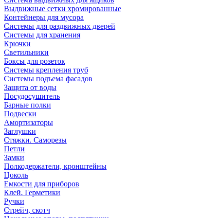
Выдвижные сетки хромированные
Контейнеры для мусора
Системы для раздвижных дверей
Системы для хранения
Крючки
Светильники
Боксы для розеток
Системы крепления труб
Системы подъема фасадов
Защита от воды
Посудосушитель
Барные полки
Подвески
Амортизаторы
Заглушки
Стяжки. Саморезы
Петли
Замки
Полкодержатели, кронштейны
Цоколь
Емкости для приборов
Клей. Герметики
Ручки
Стрейч, скотч